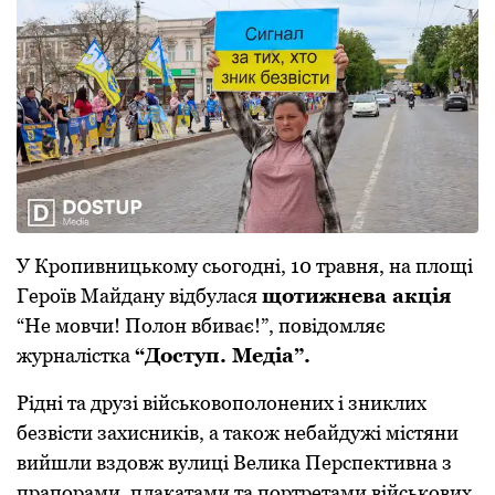
У Кропивницькому сьогодні, 10 травня, на площі
Героїв Майдану відбулася
щотижнева акція
“Не мовчи! Полон вбиває!”, повідомляє
журналістка
“Доступ. Медіа”.
Рідні та друзі військовополонених і зниклих
безвісти захисників, а також небайдужі містяни
вийшли вздовж вулиці Велика Перспективна з
прапорами, плакатами та портретами військових.