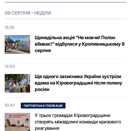
09 СЕРПНЯ
НЕДІЛЯ
15:55
Щонедільна акція "Не мовчи! Полон
вбиває!" відбулася у Кропивницькому 9
серпня
13:53
Ще одного захисника України зустріли
вдома на Кіровоградщині після полону
росіян
10:47
ПАРТНЕРСЬКА ПУБЛІКАЦІЯ
У трьох громадах Кіровоградщини
створять міжвідомчі команди кризового
реагування