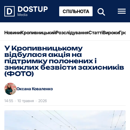
СПІЛЬНОТА
Новини
Кропивницький
Розслідування
Статті
Вироки
Грош
У Кропивницькому
відбулася акція на
підтримку полонених і
зниклих безвісти захисників
(ФОТО)
Оксана Коваленко
14:55
·
10 травня
·
2026