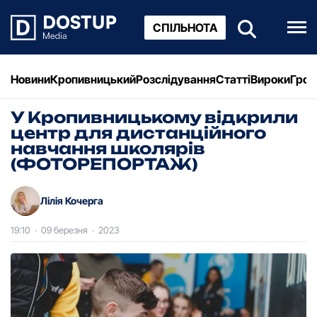
СПІЛЬНОТА
Новини
Кропивницький
Розслідування
Статті
Вироки
Грош
У Кропивницькому відкрили
центр для дистанційного
навчання школярів
(ФОТОРЕПОРТАЖ)
Лілія Кочерга
19:10
·
09 березня
·
2023