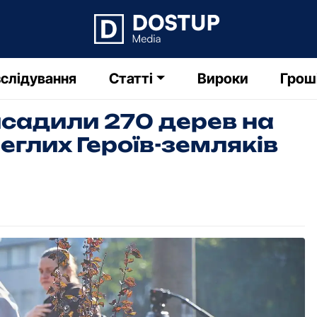
слідування
Статті
Вироки
Грош
садили 270 дерев на
глих Героїв-земляків