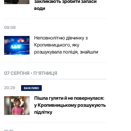
закликають зробити запаси
води
09:08
Неповнолітню дівчинку з
Кропивницького, яку
розшукувала поліція, знайшли
07 СЕРПНЯ
П'ЯТНИЦЯ
20:29
ВАЖЛИВО
Пішла гуляти й не повернулася:
у Кропивницькому розшукують
підлітку