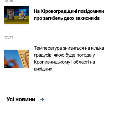
18:19
На Кіровоградщині повідомили
про загибель двох захисників
17:27
Температура знизиться на кілька
градусів: якою буде погода у
Кропивницькому і області на
вихідних
Усі новини