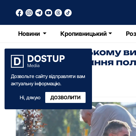
Новини
Кропивницький
Роз
У Кропивницькому ви
знак вшанування поле
Дозвольте сайту відправляти вам
Катерина Федченко
актуальну інформацію.
12:25
·
21 вересня
·
2024
Ні, дякую
ДОЗВОЛИТИ