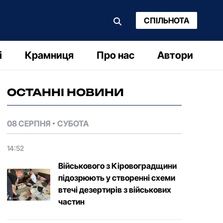
СПІЛЬНОТА
і
Крамниця
Про нас
Автори
ОСТАННІ НОВИНИ
08 СЕРПНЯ
СУБОТА
14:52
Військового з Кіровоградщини
підозрюють у створенні схеми
втечі дезертирів з військових
частин