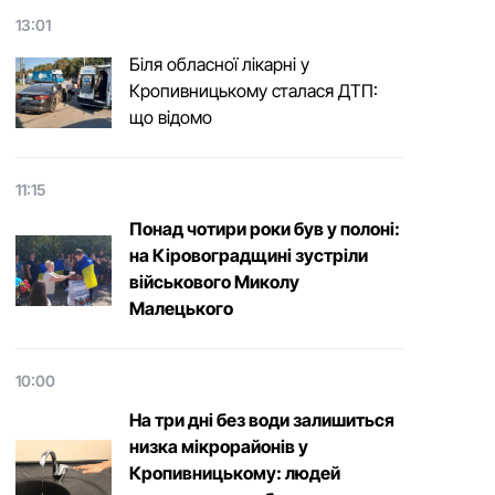
13:01
Біля обласної лікарні у
Кропивницькому сталася ДТП:
що відомо
11:15
Понад чотири роки був у полоні:
на Кіровоградщині зустріли
військового Микoлу
Малецькoгo
10:00
На три дні без води залишиться
низка мікрорайонів у
Кропивницькому: людей