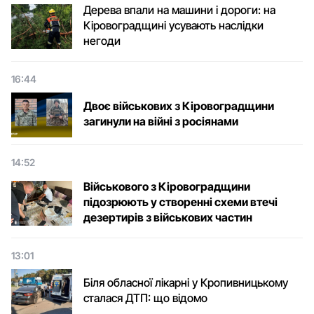
Дерева впали на машини і дороги: на
Кіровоградщині усувають наслідки
негоди
16:44
Двоє військових з Кіровоградщини
загинули на війні з росіянами
14:52
Військового з Кіровоградщини
підозрюють у створенні схеми втечі
дезертирів з військових частин
13:01
Біля обласної лікарні у Кропивницькому
сталася ДТП: що відомо