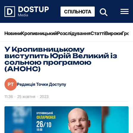
СПІЛЬНОТА
Новини
Кропивницький
Розслідування
Статті
Вироки
Грош
У Кропивницькому
виступить Юрій Великий із
сольною програмою
(АНОНС)
РТ
Редакція Точки Доступу
11:36
·
25 жовтня
·
2023