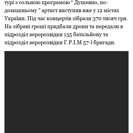
турі з сольною програмою “ Душевно, по-
домашньому ” артист виступив вже у 12 містах
України. Під час концертів зібрали 370 тисяч грн.
На зібрані гроші придбали дрони та передали в
підрозділ аеророзвідки 135 батальйону та
підрозділ аеророзвідки Г.Р.І.М 57-ї бригади.