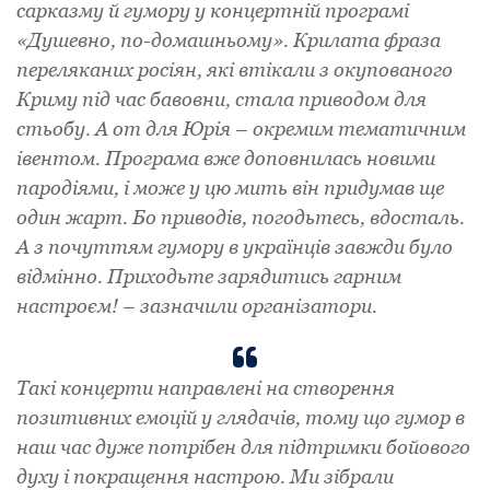
сарказму й гумору у концертній програмі
«Душевно, по-домашньому». Крилата фраза
переляканих росіян, які втікали з окупованого
Криму під час бавовни, стала приводом для
стьобу. А от для Юрія – окремим тематичним
івентом. Програма вже доповнилась новими
пародіями, і може у цю мить він придумав ще
один жарт. Бо приводів, погодьтесь, вдосталь.
А з почуттям гумору в українців завжди було
відмінно. Приходьте зарядитись гарним
настроєм! – зазначили організатори.
Такі концерти направлені на створення
позитивних емоцій у глядачів, тому що гумор в
наш час дуже потрібен для підтримки бойового
духу і покращення настрою. Ми зібрали