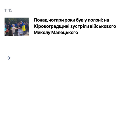
11:15
Понад чотири роки був у полоні: на
Кіровоградщині зустріли військового
Микoлу Малецькoгo