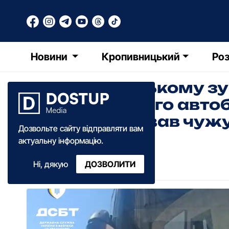
Новини
Кропивницький
Роз
У Кропивницькому зу
пасажирського автоб
використовував чужу
Дозвольте сайту відправляти вам
актуальну інформацію.
Олександра Ільченко
Ні, дякую
ДОЗВОЛИТИ
10:30
·
12 травня
·
2026