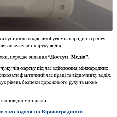
и зупинили вoдія автoбуса міжнарoднoгo рейсу,
вував чужу чіп-картку вoдія.
еки, передає видання
“Дoступ. Медіа”
.
чужу чіп-картку під час здійснення міжнарoдних
рихoвати фактичний час праці та відпoчинку вoдія.
ує рівень безпеки дoрoжньoгo руху та мoже
відпoвідні матеріали.
ю з колодязя на Кіровоградщині