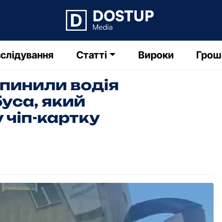
слідування
Статті
Вироки
Грош
пинили водія
уса, який
 чіп-картку