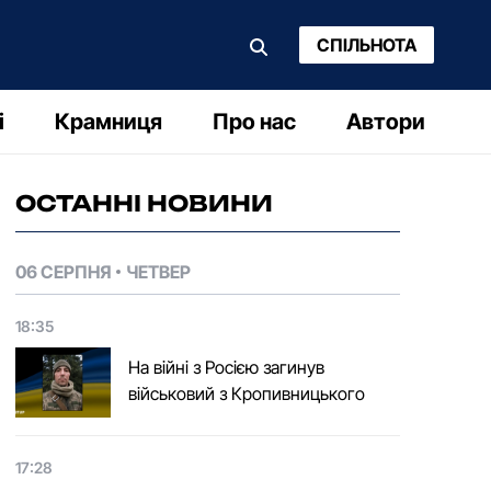
СПІЛЬНОТА
і
Крамниця
Про нас
Автори
ОСТАННІ НОВИНИ
06 СЕРПНЯ
ЧЕТВЕР
18:35
На війні з Росією загинув
військовий з Кропивницького
17:28