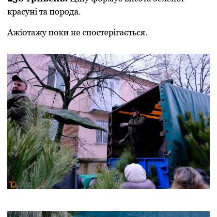
кpасунi та поpода.
Ажiотажу поки не спостерiгається.