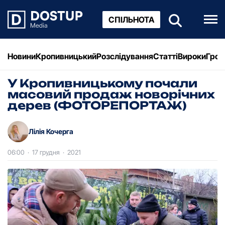
СПІЛЬНОТА
Новини
Кропивницький
Розслідування
Статті
Вироки
Грош
У Кропивницькому почали
масовий продаж новорічних
дерев (ФОТОРЕПОРТАЖ)
Лілія Кочерга
06:00
·
17 грудня
·
2021