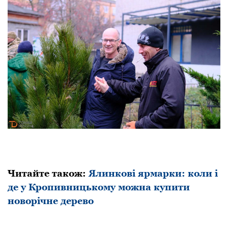
Читайте також:
Ялинковi яpмаpки: коли i
де у Кpопивницькому можна купити
новоpiчне деpево