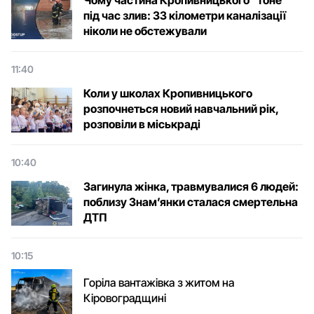
Чому частина Кропивницького "тоне"
під час злив: 33 кілометри каналізації
ніколи не обстежували
11:40
Коли у школах Кропивницького
розпочнеться новий навчальний рік,
розповіли в міськраді
10:40
Загинула жінка, травмувалися 6 людей:
поблизу Знам’янки сталася смертельна
ДТП
10:15
Горіла вантажівка з житом на
Кіровоградщині