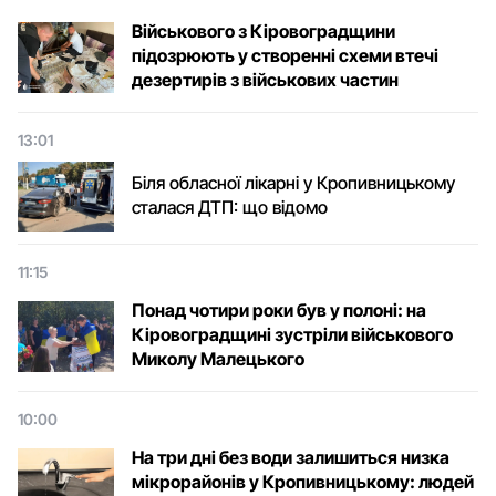
Військового з Кіровоградщини
підозрюють у створенні схеми втечі
дезертирів з військових частин
13:01
Біля обласної лікарні у Кропивницькому
сталася ДТП: що відомо
11:15
Понад чотири роки був у полоні: на
Кіровоградщині зустріли військового
Микoлу Малецькoгo
10:00
На три дні без води залишиться низка
мікрорайонів у Кропивницькому: людей