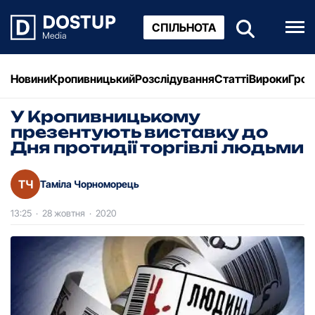
СПІЛЬНОТА
Новини
Кропивницький
Розслідування
Статті
Вироки
Грош
У Кропивницькому
презентують виставку до
Дня протидії торгівлі людьми
ТЧ
Таміла Чорноморець
13:25
·
28 жовтня
·
2020