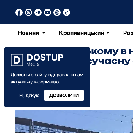
Новини
Кропивницький
Роз
У Кропивницькому в 
встановлять сучасну
(ФОТО)
Дозвольте сайту відправляти вам
актуальну інформацію.
Ольга Зима
Ні, дякую
ДОЗВОЛИТИ
06:20
·
09 вересня
·
2019