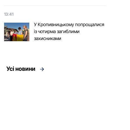
13:41
У Кропивницькому попрощалися
із чотирма загиблими
захисниками
Усі новини