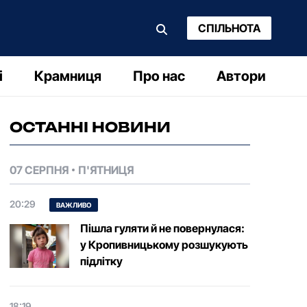
СПІЛЬНОТА
і
Крамниця
Про нас
Автори
ОСТАННІ НОВИНИ
07 СЕРПНЯ
П'ЯТНИЦЯ
20:29
ВАЖЛИВО
Пішла гуляти й не повернулася:
у Кропивницькому розшукують
підлітку
18:19