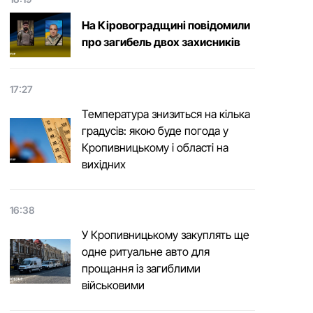
На Кіровоградщині повідомили
про загибель двох захисників
17:27
Температура знизиться на кілька
градусів: якою буде погода у
Кропивницькому і області на
вихідних
16:38
У Кропивницькому закуплять ще
одне ритуальне авто для
прощання із загиблими
військовими