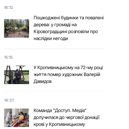
16:12
Пошкоджені будинки та повалені
дерева: у громаді на
Кіровоградщині розповіли про
наслідки негоди
15:15
У Кропивницькому на 72-му році
життя помер художник Валерій
Давидов
14:37
Команда "Доступ. Медіа"
долучилася до чергової донації
крові у Кропивницькому