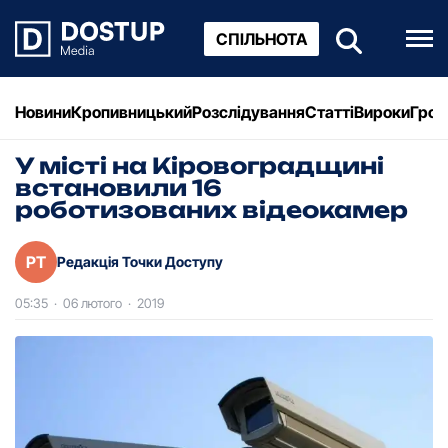
СПІЛЬНОТА
Новини
Кропивницький
Розслідування
Статті
Вироки
Грош
У місті на Кіровоградщині
встановили 16
роботизованих відеокамер
РТ
Редакція Точки Доступу
05:35
·
06 лютого
·
2019