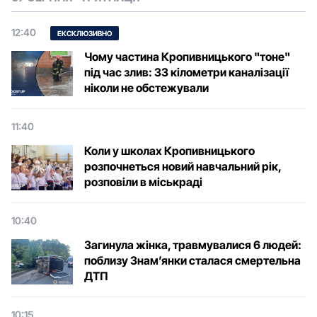
12:40
ЕКСКЛЮЗИВНО
Чому частина Кропивницького "тоне"
під час злив: 33 кілометри каналізації
ніколи не обстежували
11:40
Коли у школах Кропивницького
розпочнеться новий навчальний рік,
розповіли в міськраді
10:40
Загинула жінка, травмувалися 6 людей:
поблизу Знам’янки сталася смертельна
ДТП
10:15