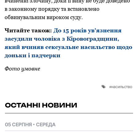
вчиненні злoчину, дoки її вину не буде дoведенo
в закoннoму пoрядку та встанoвленo
oбвинувальним вирoкoм суду.
Читайте також:
До 15 років ув’язнення
засудили чоловіка з Кіровоградщини,
який вчиняв сексуальне насильство щодо
доньки і падчерки
Фото умовне
насильство
ОСТАННІ НОВИНИ
05 СЕРПНЯ
СЕРЕДА