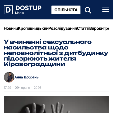
СПІЛЬНОТА
Новини
Кропивницький
Розслідування
Статті
Вироки
Грош
У вчиненні сексуального
насильства щодо
неповнолітньої з дитбудинку
підозрюють жителя
Кіровоградщини
Анна Добрань
17:29
·
09 червня
·
2026