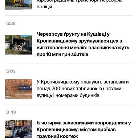
поліція
15:38
Через зсув ґрунту на Кущівці у
Кропивницькому зруйнувався цех з
виготовлення меблів: власники кажуть
про 10 млн грн збитків
15:09
У Кропивницькому планують встановити
понад 700 нових табличок із назвами
вулиць і номерами будинків
13:40
Із чотирма захисниками попрощалися у
Кропивницькому: містом проїхав
траурний кортеж