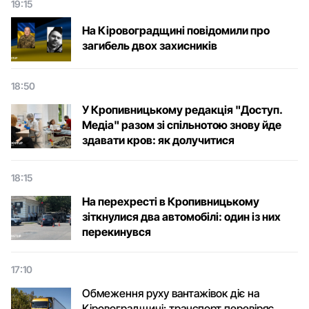
19:15
На Кіровоградщині повідомили про
загибель двох захисників
18:50
У Кропивницькому редакція "Доступ.
Медіа" разом зі спільнотою знову йде
здавати кров: як долучитися
18:15
На перехресті в Кропивницькому
зіткнулися два автомобілі: один із них
перекинувся
17:10
Обмеження руху вантажівок діє на
Кіровоградщині: транспорт перевіряє