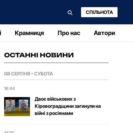
СПІЛЬНОТА
і
Крамниця
Про нас
Автори
ОСТАННІ НОВИНИ
08 СЕРПНЯ
СУБОТА
16:44
Двоє військових з
Кіровоградщини загинули на
війні з росіянами
14:52