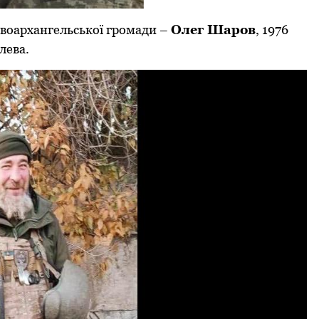
овоархангельської громади –
Олег Шаров
, 1976
лева.