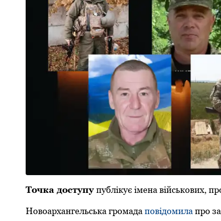
Точка доступу
публікує імена військових, про
Новоархангельська громада
повідомила
про з