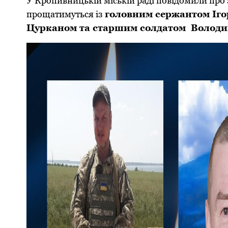
У Кропивницькій міській раді повідомили про 
прощатимуться із
головним сеpжантом Іго
Цуpканом та стаpшим солдатом Волод