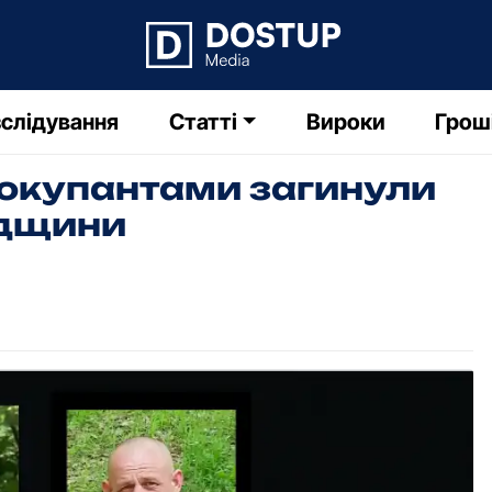
слідування
Статті
Вироки
Грош
и окупантами загинули
адщини