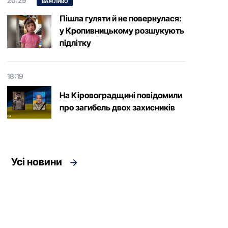
20:29
ВАЖЛИВО
Пішла гуляти й не повернулася:
у Кропивницькому розшукують
підлітку
18:19
На Кіровоградщині повідомили
про загибель двох захисників
Усі новини