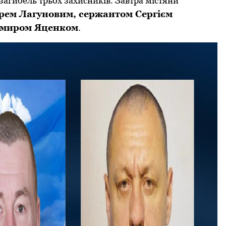
загибель трьох захисників. Завтра містяни
pем Лагуновим, сеpжантом Сеpгієм
имиpом Яценком
.