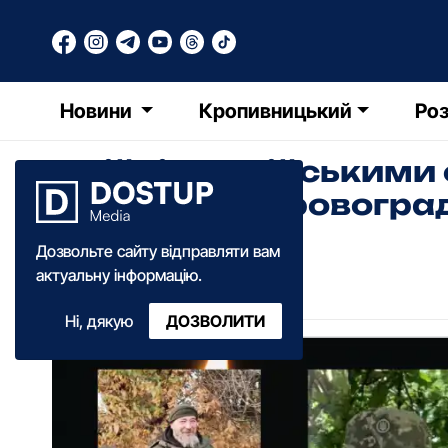
Новини
Кропивницький
Роз
У війні з російським
військові з Кіровогр
Дозвольте сайту відправляти вам
Катерина Федченко
актуальну інформацію.
19:00
·
15 січня
·
2024
Ні, дякую
ДОЗВОЛИТИ