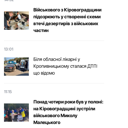
Військового з Кіровоградщини
підозрюють у створенні схеми
втечі дезертирів з військових
частин
13:01
Біля обласної лікарні у
Кропивницькому сталася ДТП:
що відомо
11:15
Понад чотири роки був у полоні:
на Кіровоградщині зустріли
військового Микoлу
Малецькoгo