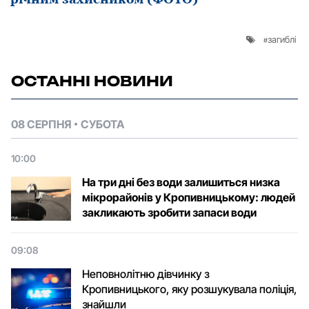
загиблі
ОСТАННІ НОВИНИ
08 СЕРПНЯ
СУБОТА
10:00
На три дні без води залишиться низка
мікрорайонів у Кропивницькому: людей
закликають зробити запаси води
09:08
Неповнолітню дівчинку з
Кропивницького, яку розшукувала поліція,
знайшли