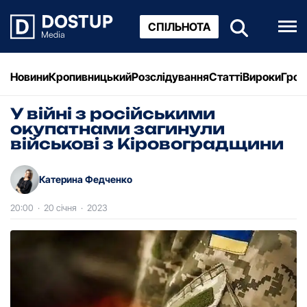
СПІЛЬНОТА
Новини
Кропивницький
Розслідування
Статті
Вироки
Грош
У війні з російськими
окупатнами загинули
військові з Кіровоградщини
Катерина Федченко
20:00
·
20 січня
·
2023