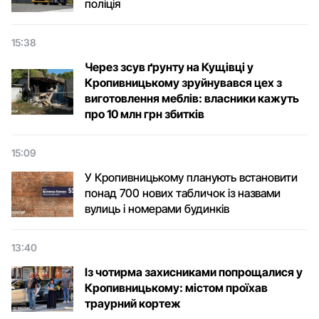
поліція
15:38
Через зсув ґрунту на Кущівці у
Кропивницькому зруйнувався цех з
виготовлення меблів: власники кажуть
про 10 млн грн збитків
15:09
У Кропивницькому планують встановити
понад 700 нових табличок із назвами
вулиць і номерами будинків
13:40
Із чотирма захисниками попрощалися у
Кропивницькому: містом проїхав
траурний кортеж