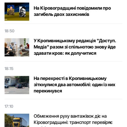
На Кіровоградщині повідомили про
загибель двох захисників
18:50
У Кропивницькому редакція "Доступ.
Медіа" разом зі спільнотою знову йде
здавати кров: як долучитися
18:15
На перехресті в Кропивницькому
зіткнулися два автомобілі: один із них
перекинувся
17:10
Обмеження руху вантажівок діє на
Кіровоградщині: транспорт перевіряє