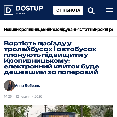
СПІЛЬНОТА
Новини
Кропивницький
Розслідування
Статті
Вироки
Грош
Вартість проїзду у
тролейбусах і автобусах
планують підвищити у
Кропивницькому:
електронний квиток буде
дешевшим за паперовий
Анна Добрань
14:26
·
12 червня
·
2026