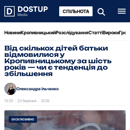
СПІЛЬНОТА
Новини
Кропивницький
Розслідування
Статті
Вироки
Грош
Від скількох дітей батьки
відмовилися у
Кропивницькому за шість
років — чи є тенденція до
збільшення
Олександра Ільченко
13:25
·
23 березня
·
2026