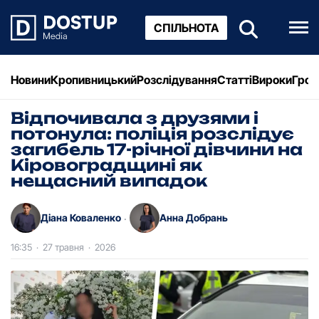
СПІЛЬНОТА
Новини
Кропивницький
Розслідування
Статті
Вироки
Грош
Відпочивала з друзями і
потонула: поліція розслідує
загибель 17-річної дівчини на
Кіровоградщині як
нещасний випадок
Діана Коваленко
Анна Добрань
·
16:35
·
27 травня
·
2026