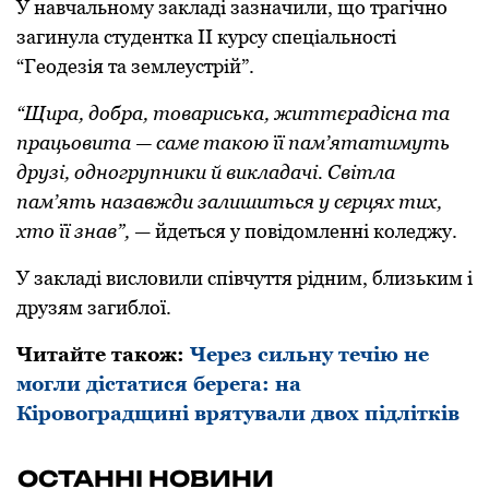
У навчальному закладі зазначили, що трагічно
загинула студентка ІІ курсу спеціальності
“Геодезія та землеустрій”.
“Щира, добра, товариська, життєрадісна та
працьовита — саме такою її пам’ятатимуть
друзі, одногрупники й викладачі. Світла
пам’ять назавжди залишиться у серцях тих,
хто її знав”,
— йдеться у повідомленні коледжу.
У закладі висловили співчуття рідним, близьким і
друзям загиблої.
Читайте також:
Через сильну течію не
могли дістатися берега: на
Кіровоградщині врятували двох підлітків
ОСТАННІ НОВИНИ