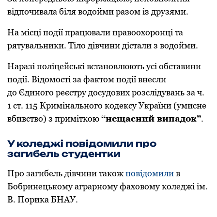
відпочивала біля водойми разом із друзями.
На місці події працювали правоохоронці та
рятувальники. Тіло дівчини дістали з водойми.
Наразі поліцейські встановлюють усі обставини
події. Відомості за фактом події внесли
до Єдиного реєстру досудових розслідувань за ч.
1 ст. 115 Кримінального кодексу України (умисне
вбивство) з приміткою
“нещасний випадок”
.
У коледжі повідомили про
загибель студентки
Про загибель дівчини також
повідомили
в
Бобринецькому аграрному фаховому коледжі ім.
В. Порика БНАУ.