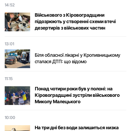
14:52
Військового з Кіровоградщини
підозрюють у створенні схеми втечі
дезертирів з військових частин
13:01
Біля обласної лікарні у Кропивницькому
сталася ДТП: що відомо
11:15
Понад чотири роки був у полоні: на
Кіровоградщині зустріли військового
Микoлу Малецькoгo
10:00
На три дні без води залишиться низка