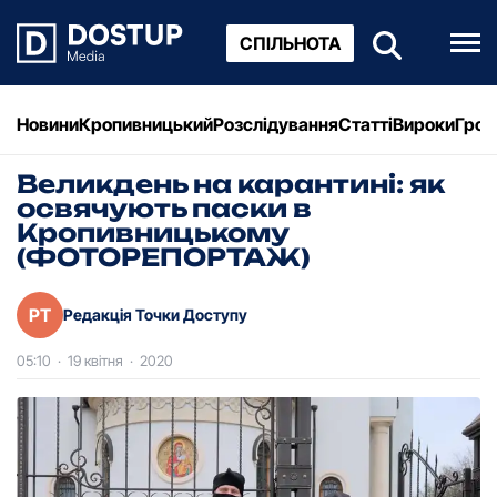
СПІЛЬНОТА
Новини
Кропивницький
Розслідування
Статті
Вироки
Грош
Великдень на карантині: як
освячують паски в
Кропивницькому
(ФОТОРЕПОРТАЖ)
РТ
Редакція Точки Доступу
05:10
·
19 квітня
·
2020