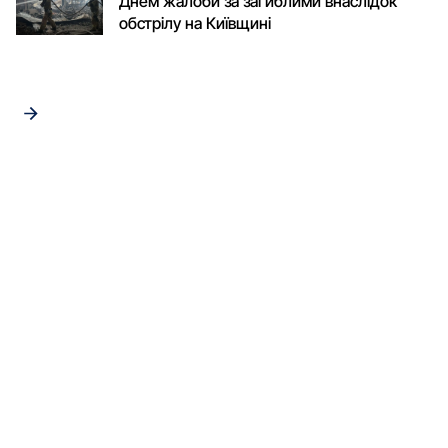
Днем жалоби за загиблими внаслідок
обстрілу на Київщині