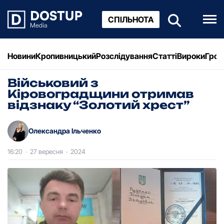
СПІЛЬНОТА
Новини
Кропивницький
Розслідування
Статті
Вироки
Грош
Військовий з
Кіровоградщини отримав
відзнаку “Золотий хрест”
Олександра Ільченко
16:20
·
27 вересня
·
2024