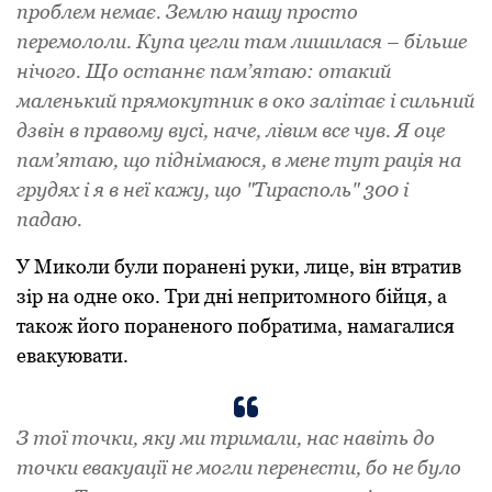
проблем немає. Землю нашу просто
перемололи. Купа цегли там лишилася – більше
нічого. Що останнє пам’ятаю: отакий
маленький прямокутник в око залітає і сильний
дзвін в правому вусі, наче, лівим все чув. Я оце
пам’ятаю, що піднімаюся, в мене тут рація на
грудях і я в неї кажу, що "Тирасполь" 300 і
падаю.
У Миколи були поранені руки, лице, він втратив
зір на одне око. Три дні непритомного бійця, а
також його пораненого побратима, намагалися
евакуювати.
З тої точки, яку ми тримали, нас навіть до
точки евакуації не могли перенести, бо не було