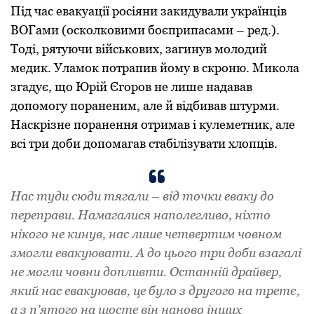
Під час евакуації росіяни закидували українців
ВОГами (осколковими боєприпасами – ред.).
Тоді, рятуючи військових, загинув молодий
медик. Уламок потрапив йому в скроню. Микола
згадує, що Юрій Єгоров не лише надавав
допомогу пораненим, але й відбивав штурми.
Наскрізне поранення отримав і кулеметник, але
всі три доби допомагав стабілізувати хлопців.
Нас туди сюди тягали – від точки еваку до
переправи. Намагалися наполегливо, ніхто
нікого не кинув, нас лише четвертим човном
змогли евакуювати. А до цього три доби взагалі
не могли човни допливти. Останній драйвер,
який нас евакуював, це було з другого на третє,
а з п’ятого на шосте він наново інших