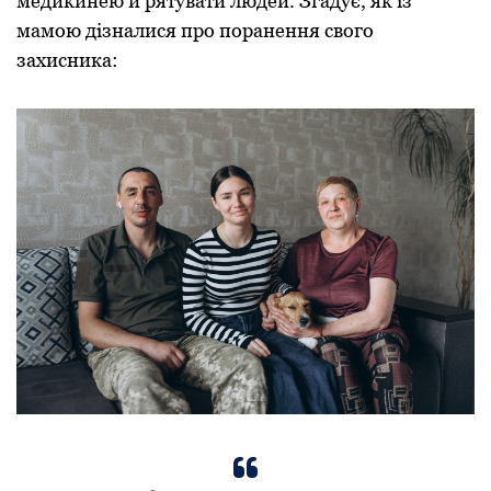
медикинею й рятувати людей. Згадує, як із
мамою дізналися про поранення свого
захисника: