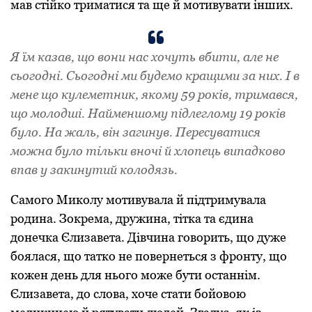
мав стійко триматися та ще й мотивувати інших.
Я їм казав, що вони нас хочуть вбити, але не
сьогодні. Сьогодні ми будемо кращими за них. І в
мене що кулеметник, якому 59 років, тримався,
що молодші. Найменшому підлеглому 19 років
було. На жаль, він загинув. Пересуватися
можна було тільки вночі й хлопець випадково
впав у закинутий колодязь.
Самого Миколу мотивувала й підтримувала
родина. Зокрема, дружина, тітка та єдина
донечка Єлизавета. Дівчина говорить, що дуже
боялася, що татко не повернеться з фронту, що
кожен день для нього може бути останнім.
Єлизавета, до слова, хоче стати бойовою