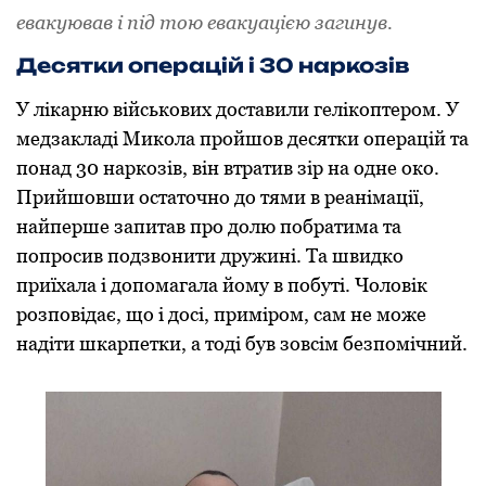
евакуював і під тою евакуацією загинув.
Десятки операцій і 30 наркозів
У лікарню військових доставили гелікоптером. У
медзакладі Микола пройшов десятки операцій та
понад 30 наркозів, він втратив зір на одне око.
Прийшовши остаточно до тями в реанімації,
найперше запитав про долю побратима та
попросив подзвонити дружині. Та швидко
приїхала і допомагала йому в побуті. Чоловік
розповідає, що і досі, приміром, сам не може
надіти шкарпетки, а тоді був зовсім безпомічний.