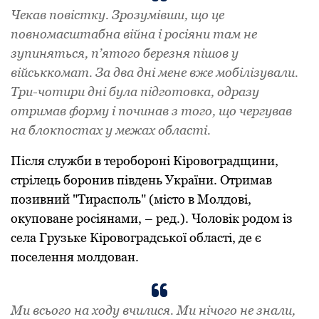
Чекав повістку. Зрозумівши, що це
повномасштабна війна і росіяни там не
зупиняться, п’ятого березня пішов у
військкомат. За два дні мене вже мобілізували.
Три-чотири дні була підготовка, одразу
отримав форму і починав з того, що чергував
на блокпостах у межах області.
Після служби в теробороні Кіровоградщини,
стрілець боронив південь України. Отримав
позивний "Тирасполь" (місто в Молдові,
окуповане росіянами, – ред.). Чоловік родом із
села Грузьке Кіровоградської області, де є
поселення молдован.
Ми всього на ходу вчилися. Ми нічого не знали,