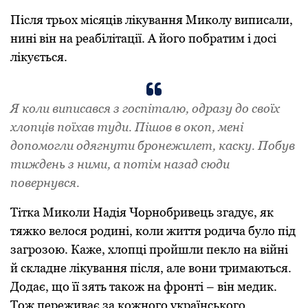
Після трьох місяців лікування Миколу виписали,
нині він на реабілітації. А його побратим і досі
лікується.
Я коли виписався з госпіталю, одразу до своїх
хлопців поїхав туди. Пішов в окоп, мені
допомогли одягнути бронежилет, каску. Побув
тиждень з ними, а потім назад сюди
повернувся.
Тітка Миколи Надія Чорнобривець згадує, як
тяжко велося родині, коли життя родича було під
загрозою. Каже, хлопці пройшли пекло на війні
й складне лікування після, але вони тримаються.
Додає, що її зять також на фронті – він медик.
Тож переживає за кожного українського