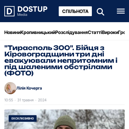
СПІЛЬНОТА
Новини
Кропивницький
Розслідування
Статті
Вироки
Грош
"Тирасполь 300". Бійця з
Кіровоградщини три дні
евакуювали непритомним і
під шаленими обстрілами
(ФОТО)
Лілія Кочерга
10:55
·
31 травня
·
2024