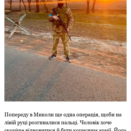
Попереду в Миколи ще одна операція, щоби на
лівій руці розгиналися пальці. Чоловік хоче
скоріше відновитися й бути корисним армії. Його