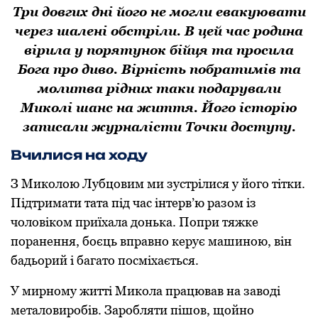
Три довгих дні його не могли евакуювати
через шалені обстріли. В цей час родина
вірила у порятунок бійця та просила
Бога про диво. Вірність побратимів та
молитва рідних таки подарували
Миколі шанс на життя. Його історію
записали журналісти Точки доступу.
Вчилися на ходу
З Миколою Лубцовим ми зустрілися у його тітки.
Підтримати тата під час інтерв’ю разом із
чоловіком приїхала донька. Попри тяжке
поранення, боєць вправно керує машиною, він
бадьорий і багато посміхається.
У мирному житті Микола працював на заводі
металовиробів. Заробляти пішов, щойно