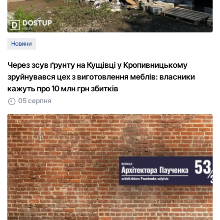
Новини
Через зсув ґрунту на Кущівці у Кропивницькому
зруйнувався цех з виготовлення меблів: власники
кажуть про 10 млн грн збитків
05 серпня