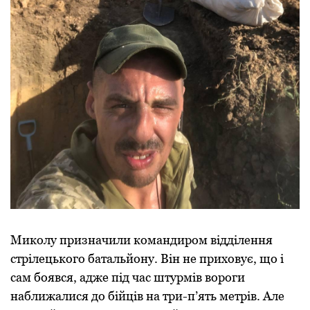
Миколу призначили командиром відділення
стрілецького батальйону. Він не приховує, що і
сам боявся, адже під час штурмів вороги
наближалися до бійців на три-п’ять метрів. Але