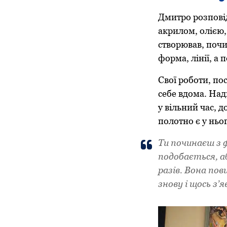
Дмитро розповід
акрилом, олією,
створював, почи
форма, лінії, а 
Свої роботи, пос
себе вдома. Над
у вільний час, 
полотно є у ньо
Ти починаєш з ф
подобається, а
разів. Вона пов
знову і щось з’я