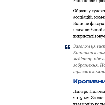
Рано почав прак
Образи у художн
асоціацій, моме
Вони не фіксуют
психологічний а
викристалізовує
Загалом ця вис
Контакт з тим,
медіатор між в
зображення. Йог
триває в кожно
Кропивни
Дмитро Поломар
2015-му. За спе
взаємодію кольо