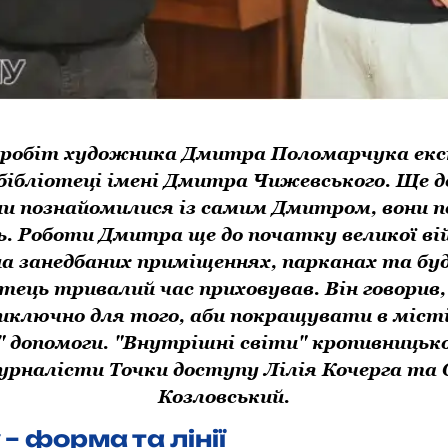
робіт художника Дмитра Поломарчука ек
бібліотеці імені Дмитра Чижевського. Ще д
и познайомилися із самим Дмитром, вони п
. Роботи Дмитра ще до початку великої ві
на занедбаних приміщеннях, парканах та буд
итець тривалий час приховував. Він говорив
иключно для того, аби покpащувати в місті 
" допомоги. "Внутрішні світи" кропивницьк
урналісти Точки доступу Лілія Кочерга та 
Козловський.
– форма та лінії