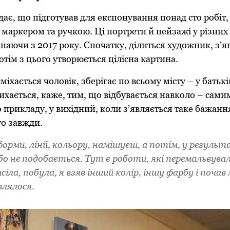
ає, що підготував для експонування понад сто робіт
 маркером та ручкою. Ці портрети й пейзажі у різних
наючи з 2017 року. Спочатку, ділиться художник, з’
потім з цього утворюється цілісна картина.
міхається чоловік, зберігає по всьому місту – у батьків
ихається, каже, тим, що відбувається навколо – сам
до прикладу, у вихідний, коли з’являється таке бажанн
го завжди.
орми, лінії, кольору, намішуєш, а потім, у резуль
бо не подобається. Тут є роботи, які перемальвува
исіла, побула, я взяв інший колір, іншу фарбу і поч
влялося.