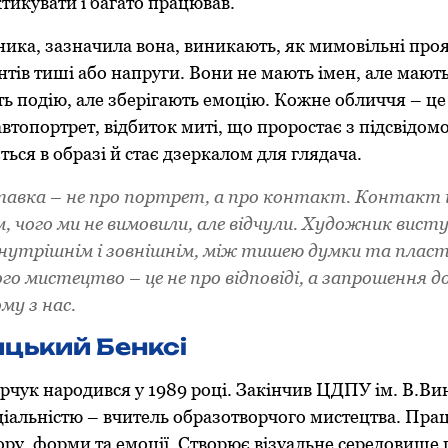
тикувати і багато працював.
ика, зазначила вона, виникають, як мимовільні проя
нтів тиші або напруги. Вони не мають імен, але мають
ь подію, але зберігають емоцію. Кожне обличчя – це
втопортрет, відбиток миті, що проростає з підсвідомо
ться в образі й стає дзеркалом для глядача.
тавка – не про портрет, а про контакт. Контакт і
 чого ми не вимовили, але відчули. Художник висту
нутрішнім і зовнішнім, між тишею думки та плас
о мистецтво – це не про відповіді, а запрошення д
му з нас.
цький Бенксі
чук народився у 1989 році. Закінчив ЦДПУ ім. В.Ви
ціальністю – вчитель образотворчого мистецтва. Пра
ру, форми та емоції. Створює візуальне середовище 