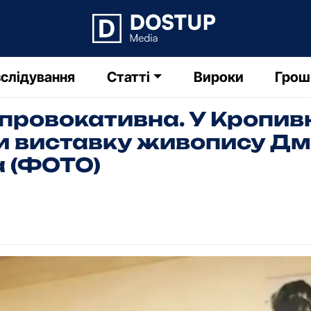
слідування
Статті
Вироки
Грош
 провокативна. У Кропи
и виставку живопису Д
 (ФОТО)