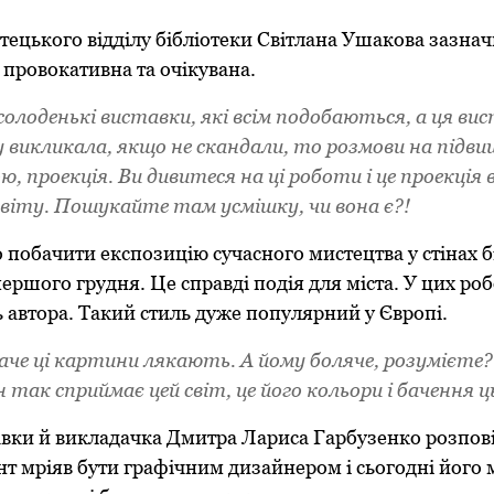
тецького відділу бібліотеки Світлана Ушакова зазна
 провокативна та очікувана.
солоденькі виставки, які всім подобаються, а ця ви
викликала, якщо не скандали, то розмови на підви
ю, проекція. Ви дивитеся на ці роботи і це проекція
віту. Пошукайте там усмішку, чи вона є?!
 побачити експозицію сучасного мистецтва у стінах б
ершого грудня. Це справді подія для міста. У цих роб
ь автора. Такий стиль дуже популярний у Європі.
аче ці картини лякають. А йому боляче, розумієте?!
н так сприймає цей світ, це його кольори і бачення ц
вки й викладачка Дмитра Лариса Гарбузенко розповіл
т мріяв бути графічним дизайнером і сьогодні його м