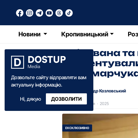
Новини
Кропивницький
Роз
Очікувана та
презентувал
Поломарчука
Дозвольте сайту відправляти вам
актуальну інформацію.
Олександр Козловський
Ні, дякую
ДОЗВОЛИТИ
15:50
·
23 жовтня
·
2025