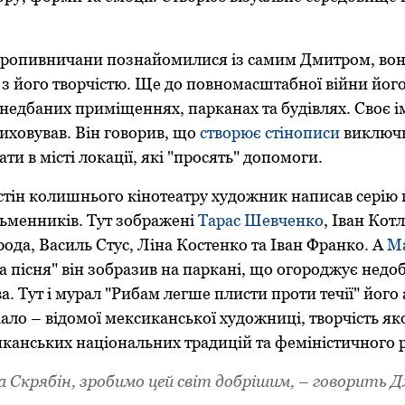
 кропивничани познайомилися із самим Дмитром, во
з його творчістю. Ще до повномасштабної війни йог
анедбаних приміщеннях, парканах та будівлях. Своє і
иховував. Він говорив, що
створює стінописи
виключн
и в місті локації, які "пpосять" допомоги.
і стін колишнього кінотеатру художник написав серію 
сьменників. Тут зображені
Тарас Шевченко
, Іван Кот
ода, Василь Стус, Ліна Костенко та Іван Франко. А
М
а пісня" він зобразив на паркані, що огороджує недо
а. Тут і мурал "Рибам легше плисти проти течії" його 
ало – відомої мексиканської художниці, творчість яко
канських національних традицій та феміністичного р
а Скрябін, зробимо цей світ добрішим, – говорить