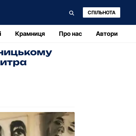
СПІЛЬНОТА
і
Крамниця
Про нас
Автори
вницькому
митра