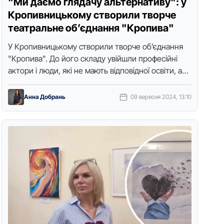
"Ми даємо глядачу альтернативу": у
Кропивницькому створили творче
театральне об’єднання "Кропива"
У Кропивницькому створили творче об’єднання
"Кропива". До його складу увійшли професійні
актори і люди, які не мають відповідної освіти, але
хочуть спробувати себе у ролі …
Анна Добрань
09 вересня 2024, 13:10