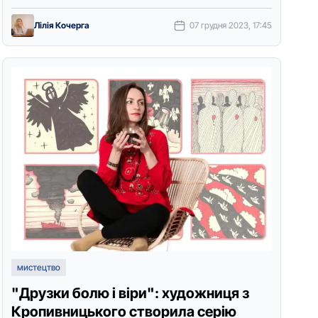
декорування, а й переносить орнаменти зі
старовинних речей на …
Лілія Кочерга
07 грудня 2023, 17:45
мистецтво
"Друзки болю і віри": художниця з
Кропивницького створила серію