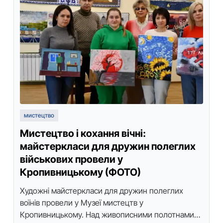
мистецтво
Мистецтво і кохання вічні:
майстеркласи для дружин полеглих
військових провели у
Кропивницькому (ФОТО)
Художнi майстеркласи для дружин полеглих
воїнiв провели у Музеї мистецтв у
Кропивницькому. Над живописними полотнами