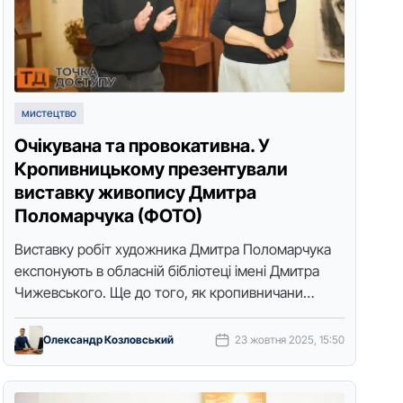
мистецтво
Очікувана та провокативна. У
Кропивницькому презентували
виставку живопису Дмитра
Поломарчука (ФОТО)
Виставку робіт художника Дмитра Поломарчука
експонують в обласній бібліотеці імені Дмитра
Чижевського. Ще до того, як кропивничани
познайомилися із самим Дмитром, вони побачили
його творчість. …
Олександр Козловський
23 жовтня 2025, 15:50