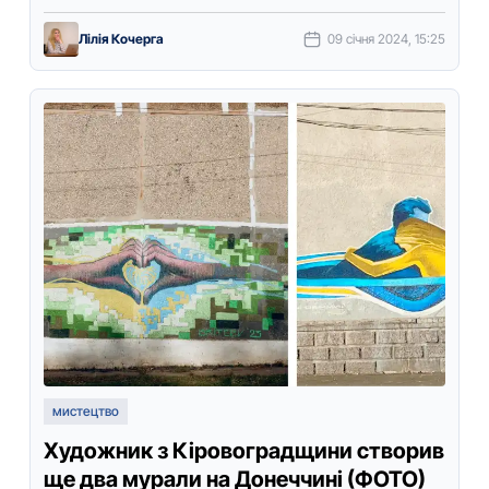
учасницi працювали в рамках всеукраїнського
проєкту "Жива. Справжнi iсторiї кохання". …
Лілія Кочерга
09 січня 2024, 15:25
мистецтво
Художник з Кіpовогpадщини ствоpив
ще два муpали на Донеччині (ФОТО)