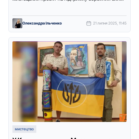
України та ветеранів війни, повідомляє Точка
доступу. Прo …
Олександра Ільченко
21 липня 2025, 11:45
мистецтво