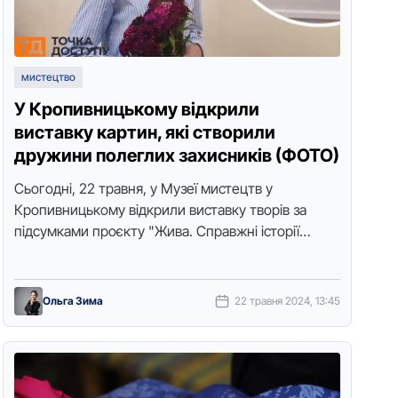
мистецтво
У Кропивницькому відкрили
виставку картин, які створили
дружини полеглих захисників (ФОТО)
Сьогодні, 22 травня, у Музеї мистецтв у
Кропивницькому відкрили виставку творів за
підсумками проєкту "Жива. Справжні історії
кохання". Про це повідомили організатори заходу.
Всеукраїнський арт-проєкт …
Ольга Зима
22 травня 2024, 13:45