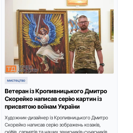
мистецтво
Ветеран із Кропивницького Дмитро
Скорейко написав серію картин із
присвятою воїнам України
Художник-дизайнер із Кропивницького Дмитро
Скорейко написав серію зображень козаків,
скіфів, сарматів та наших захисників-сучасників.