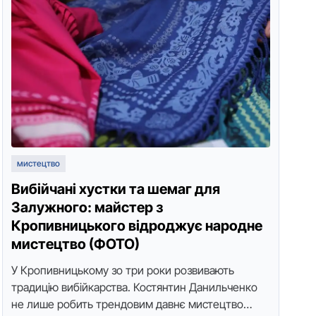
мистецтво
Вибійчані хустки та шемаг для
Залужного: майстер з
Кропивницького відроджує народне
мистецтво (ФОТО)
У Кропивницькому зо три роки розвивають
традицію вибійкарства. Костянтин Данильченко
не лише робить трендовим давнє мистецтво