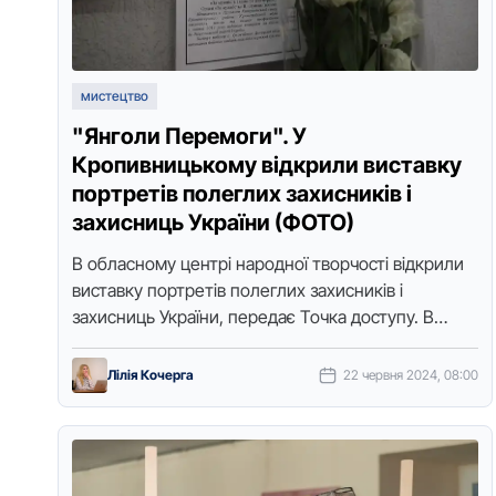
мистецтво
"Янголи Перемоги". У
Кропивницькому вiдкрили виставку
портретів полеглих захисникiв i
захисниць України (ФОТО)
В обласному центрi народної творчостi вiдкрили
виставку портретiв полеглих захисникiв i
захисниць України, передає Точка доступу. В
експозицiї – 72 портрети, написані гелевою
ручкою. Тут …
Лілія Кочерга
22 червня 2024, 08:00