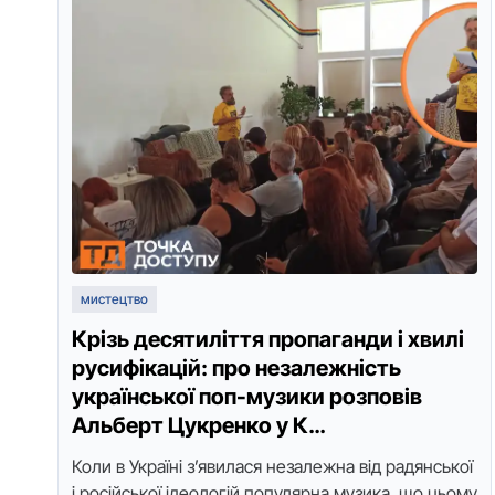
мистецтво
Крізь десятиліття пропаганди і хвилі
русифікацій: про незалежність
української поп-музики розповів
Альберт Цукренко у К…
Коли в Україні з’явилася незалежна від радянської
і російської ідеологій популярна музика, що цьому