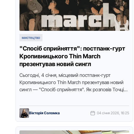
мистецтво
"Спосіб сприйняття": постпанк-гурт
Кропивницького Thin March
презентував новий сингл
Сьогодні, 4 січня, місцевий постпанк-гурт
Кропивницького Thin March презентував новий
сингл — "Спосіб сприйняття". Як розповів Точці
доступу музичний продюсер гурту Даниїл
Шпудейко, трек — про щоденну …
Вікторія Соломка
04 січня 2026, 16:25