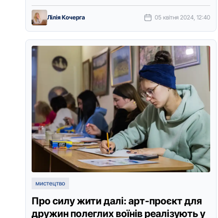
персональну виставку …
Лілія Кочерга
05 квітня 2024, 12:40
мистецтво
Про силу жити далі: арт-проєкт для
дружин полеглих воїнів реалізують у