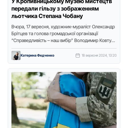
У Кропивницькому Музею мистецтв
передали гільзу з зображенням
льотчика Степана Чобану
Вчора, 17 вересня, художник-мураліст Олександр
Брітцев та голова громадської організації
“Справедливість – наш вибір” Володимир Ковтун
передали Музею мистецтв у Кропивницькому 2
артоб’єкти. Про це …
Катерина Федченко
18 вересня 2024, 13:20