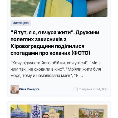
мистецтво
"Я тут, я є, я вчуся жити". Дружини
полеглих захисників з
Кіровоградщини поділилися
спогадами про коханих (ФОТО)
"Хочу відчувати його обійми, хоч уві сні", "Ми з
ним так і не сходили в кіно", "Мріяли жити біля
моря, тому й намалювала маяк", "Я …
Лілія Кочерга
11 червня 2024, 11:10