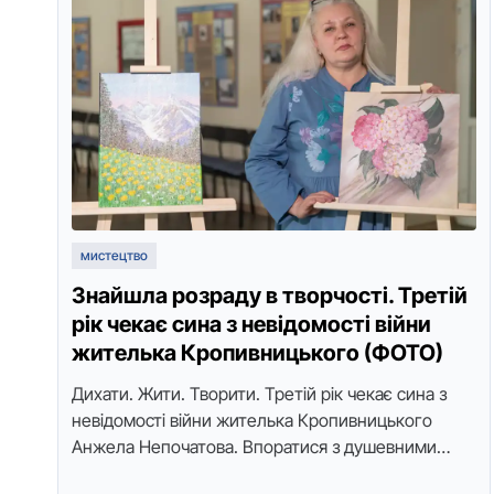
мистецтво
Знайшла розраду в творчості. Третій
рік чекає сина з невідомості війни
жителька Кропивницького (ФОТО)
Дихати. Жити. Творити. Третій рік чекає сина з
невідомості війни жителька Кропивницького
Анжела Непочатова. Впоратися з душевними
муками їй допомагає творчість. Свою першу