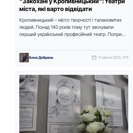
"Закохані у Кропивницький": театри
міста, які варто відвідати
Кропивницький – місто творчості і талановитих
людей. Понад 140 років тому тут заснували
перший український професійний театр. Попри
революції і війни, цей напрямок і нині …
Анна Добрань
17 квітня 2025, 11:11