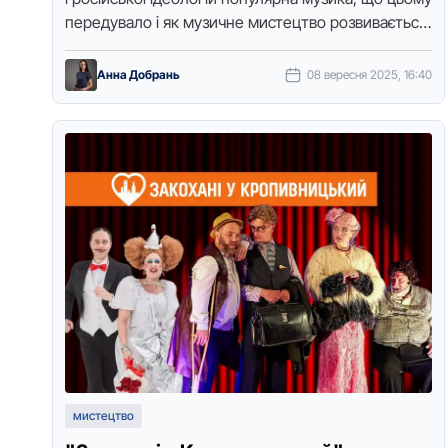
передувало і як музичне мистецтво розвивається
на четвертий рік повномасштабної війни. …
Анна Добрань
08 вересня 2025, 16:40
мистецтво