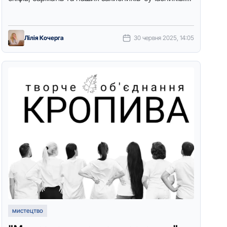
Експозицію, над якою працював останні 20 років,
ветеран присвятив воїнам України. …
Лілія Кочерга
30 червня 2025, 14:05
мистецтво