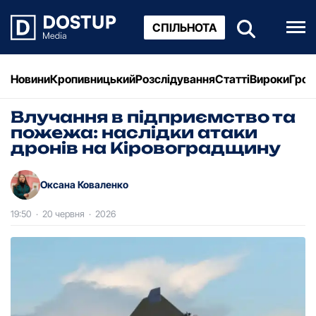
СПІЛЬНОТА
Новини
Кропивницький
Розслідування
Статті
Вироки
Грош
Влучання в підприємство та
пожежа: наслідки атаки
дронів на Кіровоградщину
Оксана Коваленко
19:50
·
20 червня
·
2026