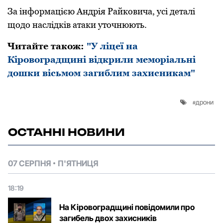
За інформацією Андрія Райковича, усі деталі
щодо наслідків атаки уточнюють.
Читайте також:
"У ліцеї на
Кіровоградщині відкрили меморіальні
дошки вісьмом загиблим захисникам"
дрони
ОСТАННІ НОВИНИ
07 СЕРПНЯ
П'ЯТНИЦЯ
18:19
На Кіровоградщині повідомили про
загибель двох захисників