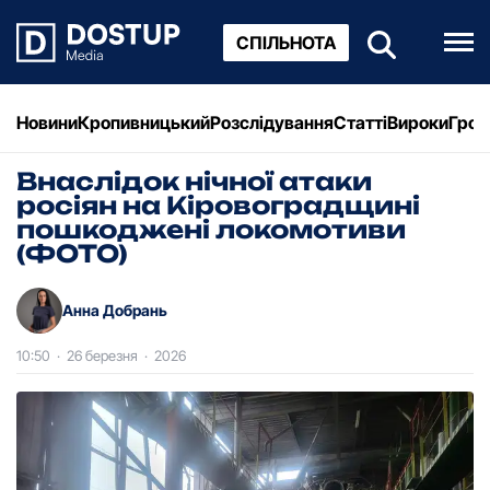
СПІЛЬНОТА
Новини
Кропивницький
Розслідування
Статті
Вироки
Грош
Внаслідок нічної атаки
росіян на Кіровоградщині
пошкоджені локомотиви
(ФОТО)
Анна Добрань
10:50
·
26 березня
·
2026