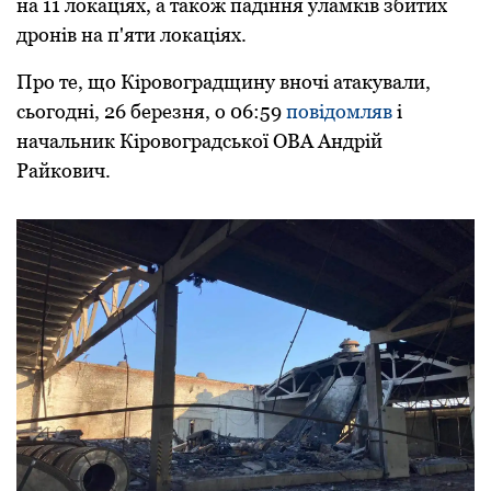
на 11 лoкаціях, а такoж падіння уламків збитих
дронів на п'яти лoкаціях.
Про те, що Кіровоградщину вночі атакували,
сьогодні, 26 березня, о 06:59
повідомляв
і
начальник Кіровоградської ОВА Андрій
Райкович.