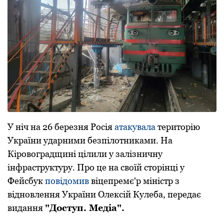
У ніч на 26 березня Росія
атакувала
територію
України ударними безпілотниками. На
Кіровоградщині цілили у залізничну
інфраструктуру. Про це на своїй сторінці у
Фейсбук
повідомив
віцепремє'р міністр з
відновлення України Олексій Кулеба, передає
видання
"Доступ. Медіа".