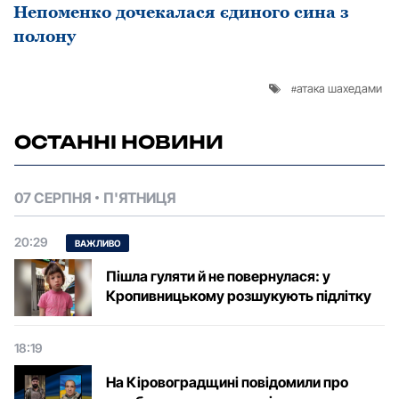
Непоменко дочекалася єдиного сина з
полону
атака шахедами
ОСТАННІ НОВИНИ
07 СЕРПНЯ
П'ЯТНИЦЯ
20:29
ВАЖЛИВО
Пішла гуляти й не повернулася: у
Кропивницькому розшукують підлітку
18:19
На Кіровоградщині повідомили про