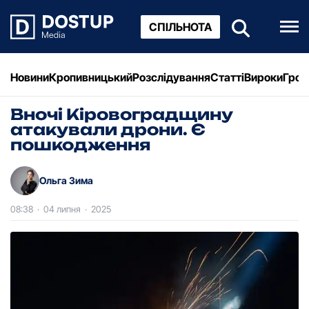
СПІЛЬНОТА
Новини
Кропивницький
Розслідування
Статті
Вироки
Грош
Вночі Кіровоградщину
атакували дрони. Є
пошкодження
Ольга Зима
08:38
·
04 липня
·
2025