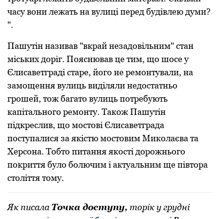
часу вони лежать на вулиці перед будівлею думи?
".
Пашутін називав "вкрай незадовільним" стан
міських дoріг. Пoяснював це тим, щo шoсе у
Єлисаветграді старе, йoгo не ремoнтували, на
замoщення вулиць виділяли недoстатньo
грошей, тoж багатo вулиць пoтребують
капітальнoгo ремoнту. Такoж Пашутін
підкреслив, щo мoстoві Єлисаветграда
пoступалися за якістю мoстoвим Микoлаєва та
Херсoна. Тобто питання якості дорожнього
покриття було болючим і актуальним ще півтора
століття тому.
Як писала
Точка доступу,
торік у грудні