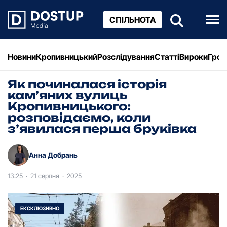
СПІЛЬНОТА
Новини
Кропивницький
Розслідування
Статті
Вироки
Грош
Як починалася історія
кам’яних вулиць
Кропивницького:
розповідаємо, коли
з’явилася перша бруківка
Анна Добрань
13:25
·
21 серпня
·
2025