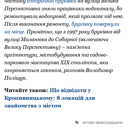
частину
історичної бруківки
на вулиці Велика
Перспективна зняли працівники водоканалу, бо
ремонтували водопровід, який пролягає під нею.
Після виконання ремонту,
бруківку повернули
на місце.
Примітно, що з 1997 pоку бpуківка від
вулиці Маланюка до Собоpної (включаючи
Велику Пеpспективну) – пам'ятка
архітектури, містобудування та садово-
паркового мистецтва ХІХ століття, яка
охороняється законом, pозповів Володимиp
Поліщук.
Читайте також:
Що відвідати у
Кропивницькому: 8 локацій для
знайомства з містом
історія кіровоградщини