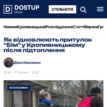
СПІЛЬНОТА
Новини
Кропивницький
Розслідування
Статті
Вироки
Грош
Як відновлюють притулок
“Бім” у Кропивницькому
після підтоплення
Діана Коваленко
16:35
·
27 лютого
·
2026