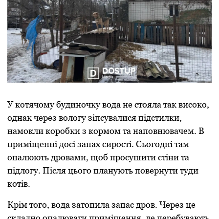
У котячому будиночку вода не стояла так високо,
однак через вологу зіпсувалися підстилки,
намокли коробки з кормом та наповнювачем. В
приміщенні досі запах сирості. Сьогодні там
опалюють дровами, щоб просушити стіни та
підлогу. Після цього планують повернути туди
котів.
Крім того, вода затопила запас дров. Через це
складно опалювати приміщення, де перебувають