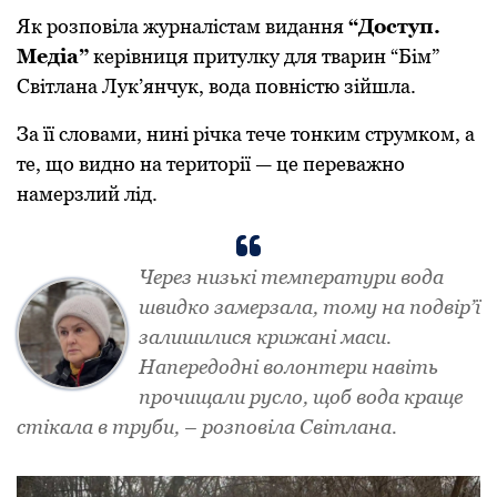
Як розповіла журналістам видання
“Доступ.
Медіа”
керівниця притулку для тварин “Бім”
Світлана Лук’янчук, вода повністю зійшла.
За її словами, нині річка тече тонким струмком, а
те, що видно на території — це переважно
намерзлий лід.
Через низькі температури вода
швидко замерзала, тому на подвір’ї
залишилися крижані маси.
Напередодні волонтери навіть
прочищали русло, щоб вода краще
стікала в труби, – розповіла Світлана.