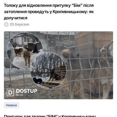
Толоку для відновлення притулку “Бім” після
затоплення проведуть у Кропивницькому: як
долучитися
20 березня
Новини
Притулок для тварин “БІМ” у Кропивницькому