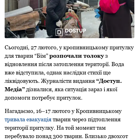
Сьогодні, 27 лютого, у кропивницькому притулку
для тварин “Бім”
розпочали толоку
з
відновлення після затоплення території. Вода
вже відступила, однак наслідки стихії ще
ліквідовують. Журналісти видання
“Доступ.
Медіа”
дізналися, яка ситуація зараз і якої
допомоги потребує притулок.
Нагадаємо, 16–17 лютого у Кропивницькому
тривала евакуація
тварин через підтоплення
території притулку. На той момент там
перебувало понад 300 тварин. Близько двохсот