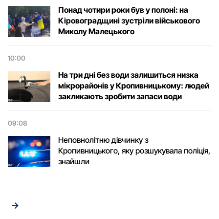
Понад чотири роки був у полоні: на
Кіровоградщині зустріли військового
Микoлу Малецькoгo
10:00
На три дні без води залишиться низка
мікрорайонів у Кропивницькому: людей
закликають зробити запаси води
09:08
Неповнолітню дівчинку з
Кропивницького, яку розшукувала поліція,
знайшли