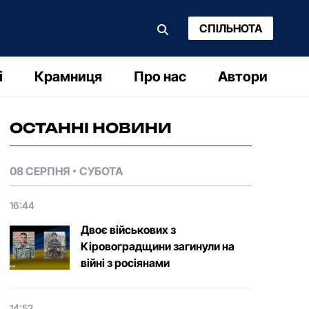
СПІЛЬНОТА
і
Крамниця
Про нас
Автори
ОСТАННІ НОВИНИ
08 СЕРПНЯ
СУБОТА
16:44
Двоє військових з
Кіровоградщини загинули на
війні з росіянами
14:52