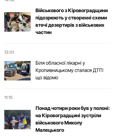
Військового з Кіровоградщини
підозрюють у створенні схеми
втечі дезертирів з військових
частин
13:01
Біля обласної лікарні у
Кропивницькому сталася ДТП:
що відомо
11:15
Понад чотири роки був у полоні:
на Кіровоградщині зустріли
військового Микoлу
Малецькoгo