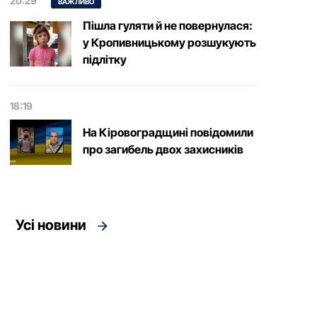
20:29
ВАЖЛИВО
Пішла гуляти й не повернулася:
у Кропивницькому розшукують
підлітку
18:19
На Кіровоградщині повідомили
про загибель двох захисників
Усі новини