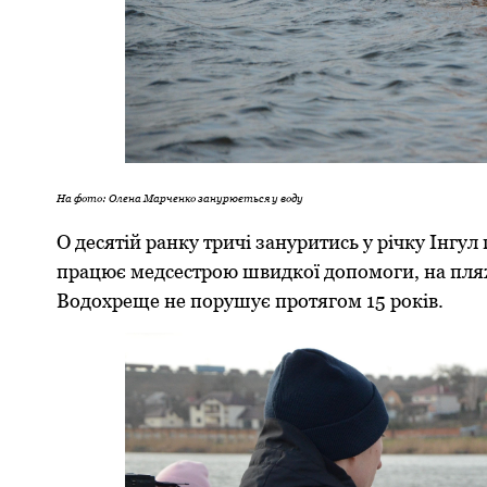
На фото: Олена Марченко занурюється у воду
О десятій ранку тричі зануритись у річку Інг
працює медсестрою швидкої допомоги, на пляж 
Водохреще не порушує протягом 15 років.