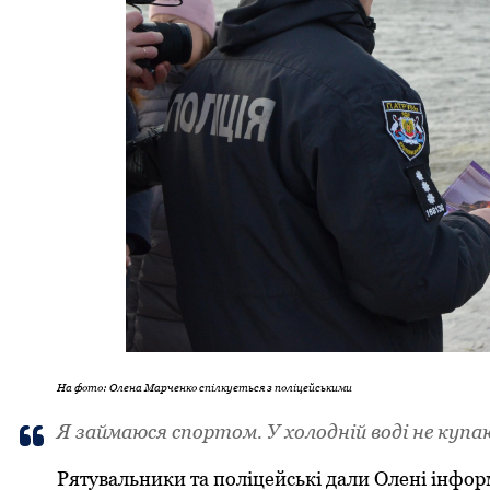
На фото: Олена Марченко спілкується з поліцейськими
Я займаюся спортом. У холодній воді не купаю
Рятувальники та поліцейські дали Олені інформ