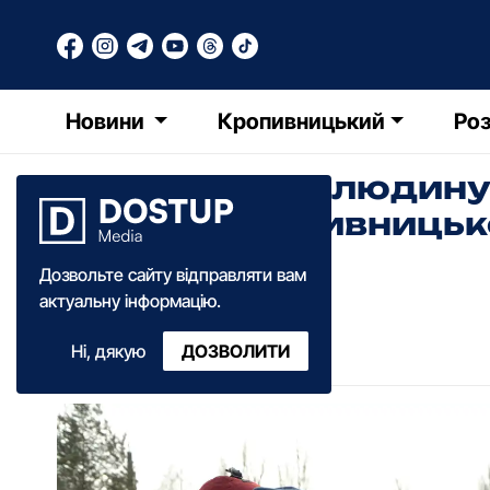
Новини
Кропивницький
Роз
Як врятувати людину,
кригу: в Кропивниць
(ФОТО)
Дозвольте сайту відправляти вам
актуальну інформацію.
Анастасія Ковальова
Ні, дякую
ДОЗВОЛИТИ
15:20
·
19 січня
·
2023