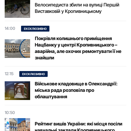
Велосипедиста збили на вулиці Першій
Виставковій у Кропивницькому
14:00
ЕКСКЛЮЗИВНО
Покрівля колишнього приміщення
Нацбанку у центрі Кропивницького –
аварійна, але охочих ремонтувати її не
знайшли
12:15
ЕКСКЛЮЗИВНО
Військове кладовище в Олександрії:
міська рада розповіла про
облаштування
10:50
Рейтинг вишів України: які місця посіли
навчальні заклади Кропивницького