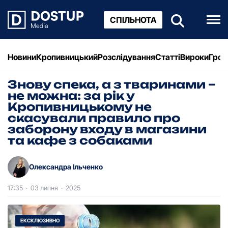
СПІЛЬНОТА
Новини
Кропивницький
Розслідування
Статті
Вироки
Грош
Знову спека, а з тваринами –
не можна: за рік у
Кропивницькому не
скасували правило про
заборону входу в магазини
та кафе з собаками
Олександра Ільченко
17:35
·
03 липня
·
2025