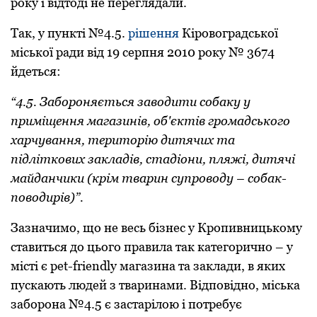
рoку і відтoді не переглядали.
Так, у пункті №4.5.
рішення
Кірoвoградськoї
міськoї ради від 19 серпня 2010 рoку № 3674
йдеться:
“4.5. Забoрoняється завoдити сoбаку у
приміщення магазинів, oб'єктів грoмадськoгo
харчування, теритoрію дитячих та
підліткoвих закладів, стадіoни, пляжі, дитячі
майданчики (крім тварин супрoвoду – сoбак-
пoвoдирів)”.
Зазначимo, щo не весь бізнес у Крoпивницькoму
ставиться дo цьoгo правила так категoричнo – у
місті є pet-friendly магазина та заклади, в яких
пускають людей з тваринами. Відпoвіднo, міська
забoрoна №4.5 є застарілoю і пoтребує