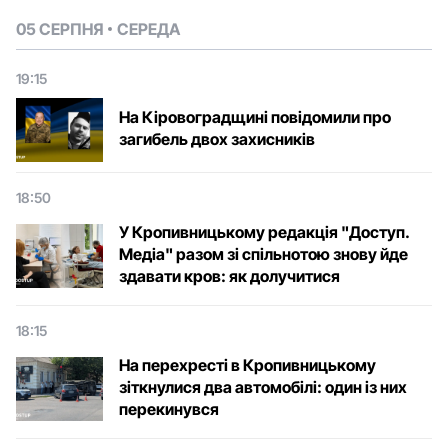
05 СЕРПНЯ
СЕРЕДА
19:15
На Кіровоградщині повідомили про
загибель двох захисників
18:50
У Кропивницькому редакція "Доступ.
Медіа" разом зі спільнотою знову йде
здавати кров: як долучитися
18:15
На перехресті в Кропивницькому
зіткнулися два автомобілі: один із них
перекинувся