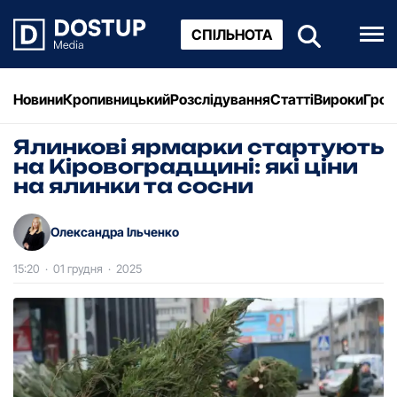
СПІЛЬНОТА
Новини
Кропивницький
Розслідування
Статті
Вироки
Грош
Ялинкові ярмарки стартують
на Кіровоградщині: які ціни
на ялинки та сосни
Олександра Ільченко
15:20
·
01 грудня
·
2025