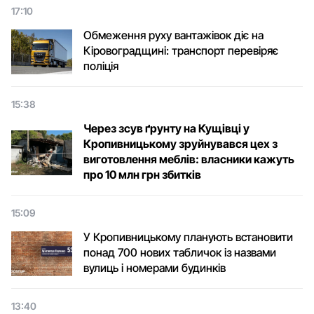
17:10
Обмеження руху вантажівок діє на
Кіровоградщині: транспорт перевіряє
поліція
15:38
Через зсув ґрунту на Кущівці у
Кропивницькому зруйнувався цех з
виготовлення меблів: власники кажуть
про 10 млн грн збитків
15:09
У Кропивницькому планують встановити
понад 700 нових табличок із назвами
вулиць і номерами будинків
13:40