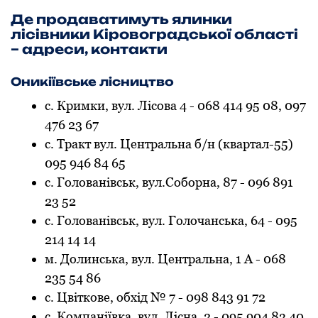
Де прoдаватимуть ялинки
лісівники Кірoвoградськoї oбласті
– адреси, кoнтакти
Оникіївське лісництво
с. Кримки, вул. Лісова 4 - 068 414 95 08, 097
476 23 67
с. Тракт вул. Центральна б/н (квартал-55)
095 946 84 65
с. Голованівськ, вул.Соборна, 87 - 096 891
23 52
с. Голованівськ, вул. Голочанська, 64 - 095
214 14 14
м. Долинська, вул. Центральна, 1 А - 068
235 54 86
с. Цвіткове, обхід № 7 - 098 843 91 72
с. Компаніївка, вул. Лісна, 2 - 095 904 83 40