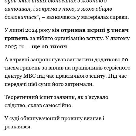
будь-яких інших відносинах з жодною з
автошкіл, і зокрема з тою, з якою обіцяв
домовитися”
, – зазначають у матеріалах справи.
У липні 2024 року він
отримав перші 5 тисяч
гривень
за нібито організацію вступу. У лютому
2025-го —
ще 10 тисяч
.
А в травні запропонував заплатити додатково 20
тисяч гривень за вплив на працівників сервісного
центру МВС під час практичного іспиту. Під час
передачі цієї суми його затримали.
Теоретичний іспит заявник, як з’ясувало
слідство, склав самостійно.
У суді обвинувачений провину визнав і
розкаявся.