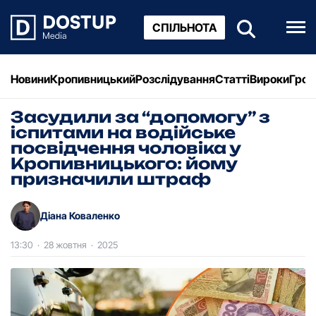
СПІЛЬНОТА
Новини
Кропивницький
Розслідування
Статті
Вироки
Грош
Засудили за “допомогу” з
іспитами на водійське
посвідчення чоловіка у
Кропивницького: йому
призначили штраф
Діана Коваленко
13:30
·
28 жовтня
·
2025