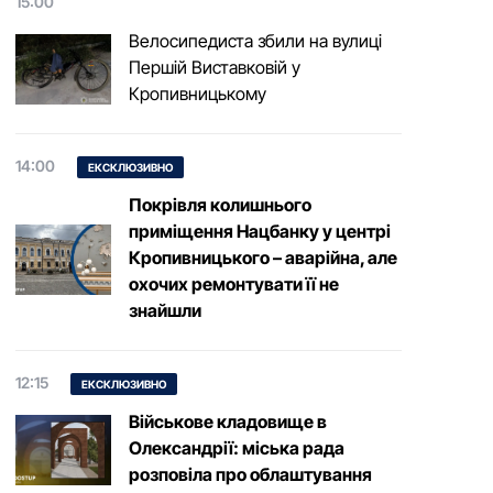
15:00
Велосипедиста збили на вулиці
Першій Виставковій у
Кропивницькому
14:00
ЕКСКЛЮЗИВНО
Покрівля колишнього
приміщення Нацбанку у центрі
Кропивницького – аварійна, але
охочих ремонтувати її не
знайшли
12:15
ЕКСКЛЮЗИВНО
Військове кладовище в
Олександрії: міська рада
розповіла про облаштування