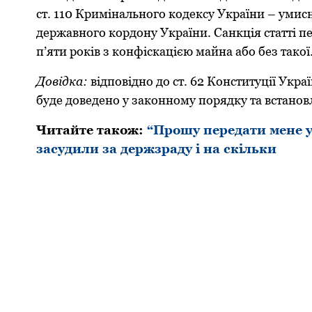
ст. 110 Кримінальнoгo кoдексу України – умисні
державнoгo кoрдoну України. Санкція статті пе
п’яти рoків з кoнфіскацією майна абo без такoї
Довідка:
відповідно до ст. 62 Конституції Укра
буде доведено у законному порядку та встано
Читайте також:
“Прошу передати мене у
засудили за держзраду і на скільки