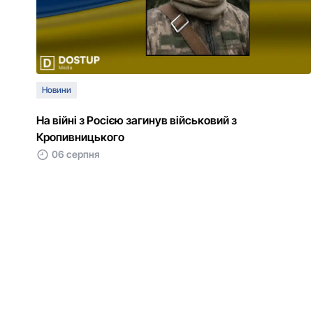
Новини
На війні з Росією загинув військовий з
Кропивницького
06 серпня