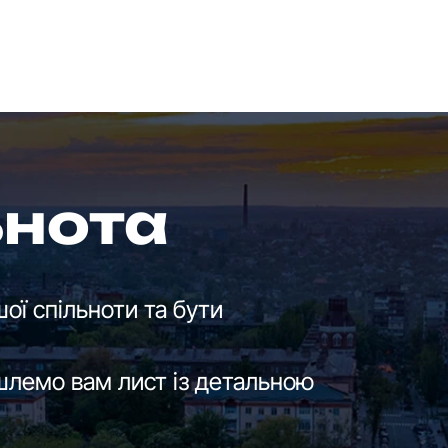
ьнота
ої спільноти та бути
шлемо вам лист із детальною