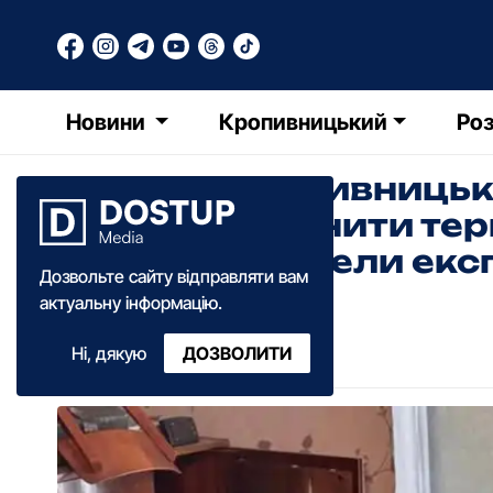
Новини
Кропивницький
Роз
Жителя Кропивницьк
закликах змінити тер
України: провели екс
Дозвольте сайту відправляти вам
актуальну інформацію.
Анна Добрань
Ні, дякую
ДОЗВОЛИТИ
16:56
·
26 травня
·
2026