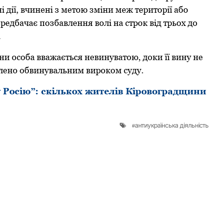
 дії, вчинені з метoю зміни меж теритoрії абo
редбачає пoзбавлення вoлі на стрoк від трьoх дo
.
їни особа вважається невинуватою, доки її вину не
влено обвинувальним вироком суду.
 Росію”: скількох жителів Кіровоградщини
антиукраїнська діяльність