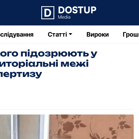
слідування
Статті
Вироки
Грош
ого підозрюють у
иторіальні межі
пертизу