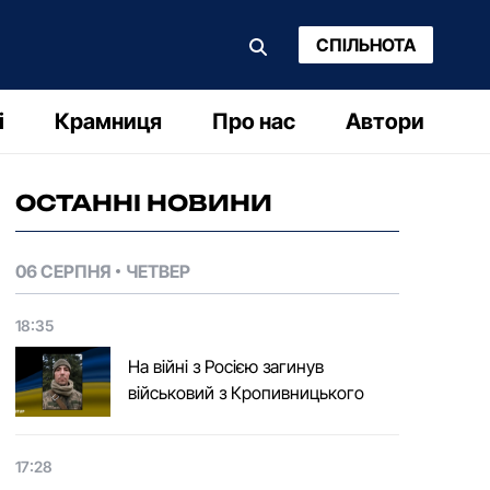
СПІЛЬНОТА
і
Крамниця
Про нас
Автори
ОСТАННІ НОВИНИ
06 СЕРПНЯ
ЧЕТВЕР
18:35
На війні з Росією загинув
військовий з Кропивницького
17:28