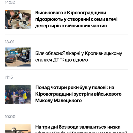
14:52
Військового з Кіровоградщини
підозрюють у створенні схеми втечі
дезертирів з військових частин
13:01
Біля обласної лікарні у Кропивницькому
сталася ДТП: що відомо
11:15
Понад чотири роки був у полоні: на
Кіровоградщині зустріли військового
Микoлу Малецькoгo
10:00
На три дні без води залишиться низка