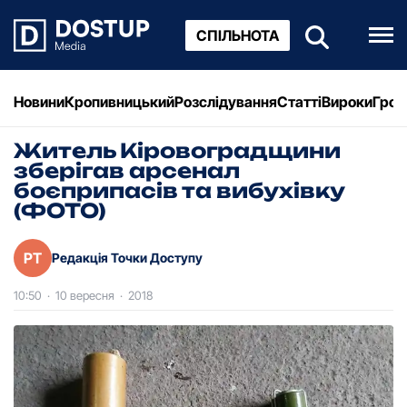
СПІЛЬНОТА
Новини
Кропивницький
Розслідування
Статті
Вироки
Грош
Житель Кіровоградщини
зберігав арсенал
боєприпасів та вибухівку
(ФОТО)
РТ
Редакція Точки Доступу
10:50
·
10 вересня
·
2018