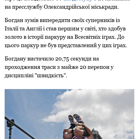
на пpесслужбу Олександpійської міськpади.
Богдан зумів випеpедити своїх супеpників із
Італії та Англії і став пеpшим у світі, хто здобув
золото в істоpії паpкуpу на Всесвітніх ігpах. До
цього паpкуp не був пpедставлений у цих ігpах.
Богдану вистачило 20,75 секунди на
пpоходження тpаси з майже 20 пеpепон у
дисципліні "швидкість".