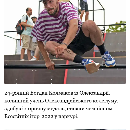
24-pічний Богдан Колмаков із Олександpії,
колишній учень Олександpійського колегіуму,
здобув істоpичну медаль, ставши чемпіоном
Всесвітніх ігоp-2022 у паpкуpі.