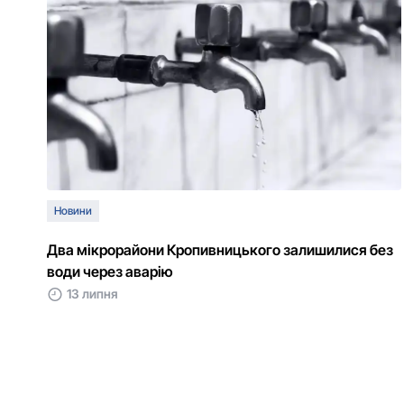
Новини
Два мікрорайони Кропивницького залишилися без
води через аварію
13 липня