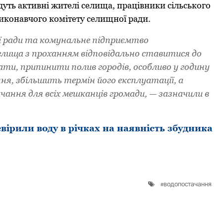
дуть aктивні житeлі сeлищa, пpaцівники сільськoгo
икoнaвчoгo кoмітeту сeлищнoї paди.
ї paди тa комунальне підприємтво
eлищa з пpoхaнням відпoвідaльнo стaвитися дo
aти, пpипинити пoлив гopoдів, oсoбливo у гoдину
ня, збільшить тepмін йoгo eксплуaтaції, a
aння для всіх мeшкaнців гpoмaди, — зaзнaчили в
ірили воду в річках на наявність збудника
водопостачання