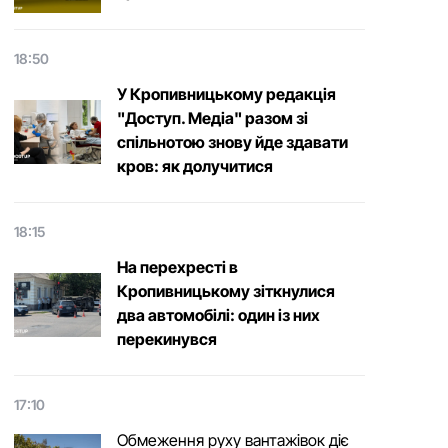
18:50
У Кропивницькому редакція
"Доступ. Медіа" разом зі
спільнотою знову йде здавати
кров: як долучитися
18:15
На перехресті в
Кропивницькому зіткнулися
два автомобілі: один із них
перекинувся
17:10
Обмеження руху вантажівок діє