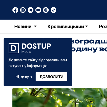
Новини
Кропивницький
Роз
Жителів Кіровоградщ
поливати городину в
мережі
Дозвольте сайту відправляти вам
актуальну інформацію.
Олександра Ільченко
Ні, дякую
ДОЗВОЛИТИ
05:40
·
16 червня
·
2022