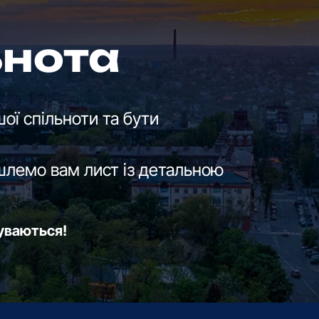
ьнота
ої спільноти та бути
шлемо вам лист із детальною
буваються!