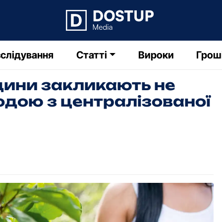
слідування
Статті
Вироки
Грош
ини закликають не
одою з централізованої