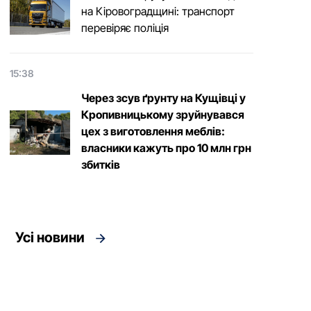
на Кіровоградщині: транспорт
перевіряє поліція
15:38
Через зсув ґрунту на Кущівці у
Кропивницькому зруйнувався
цех з виготовлення меблів:
власники кажуть про 10 млн грн
збитків
Усі новини