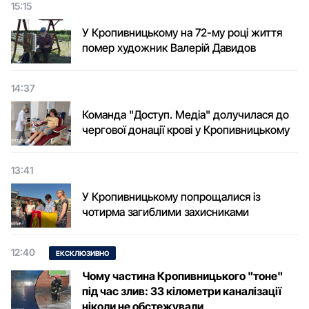
15:15
У Кропивницькому на 72-му році життя
помер художник Валерій Давидов
14:37
Команда "Доступ. Медіа" долучилася до
чергової донації крові у Кропивницькому
13:41
У Кропивницькому попрощалися із
чотирма загиблими захисниками
12:40
ЕКСКЛЮЗИВНО
Чому частина Кропивницького "тоне"
під час злив: 33 кілометри каналізації
ніколи не обстежували