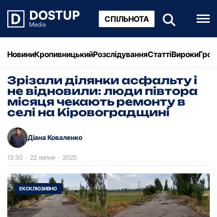
СПІЛЬНОТА
Новини
Кропивницький
Розслідування
Статті
Вироки
Грош
Зрізали ділянки асфальту і
не відновили: люди півтора
місяця чекають ремонту в
селі на Кіровоградщині
Діана Коваленко
13:30
·
22 липня
·
2025