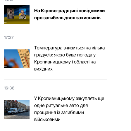
На Кіровоградщині повідомили
про загибель двох захисників
17:27
Температура знизиться на кілька
градусів: якою буде погода у
Кропивницькому і області на
вихідних
16:38
У Кропивницькому закуплять ще
одне ритуальне авто для
прощання із загиблими
військовими