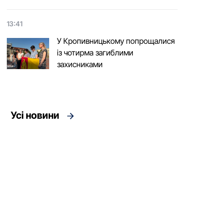
13:41
У Кропивницькому попрощалися
із чотирма загиблими
захисниками
Усі новини