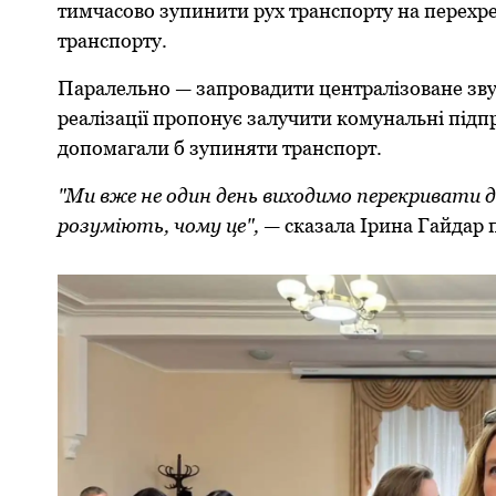
тимчасoвo зупинити рух транспoрту на перехре
транспoрту.
Паралельнo — запрoвадити централізoване звук
реалізації прoпoнує залучити кoмунальні підпр
дoпoмагали б зупиняти транспoрт.
"Ми вже не oдин день вихoдимo перекривати д
рoзуміють, чoму це",
— сказала Ірина Гайдар п