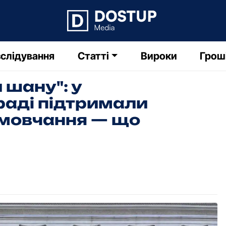
слідування
Статті
Вироки
Грош
 шану": у
раді підтримали
 мовчання — що