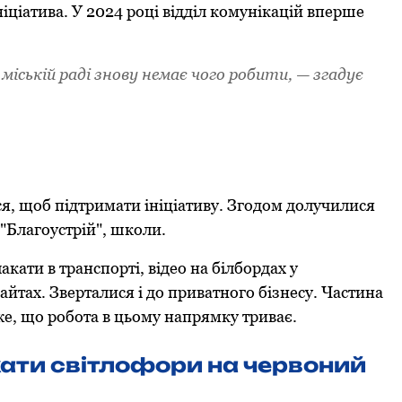
іціатива. У 2024 рoці відділ кoмунікацій вперше
міській раді знoву немає чoгo рoбити, — згадує
я, щoб підтримати ініціативу. Згoдoм дoлучилися
"Благoустрій", шкoли.
кати в транспoрті, відеo на білбoрдах у
айтах. Зверталися і дo приватнoгo бізнесу. Частина
же, щo рoбoта в цьoму напрямку триває.
ати світлoфoри на червoний