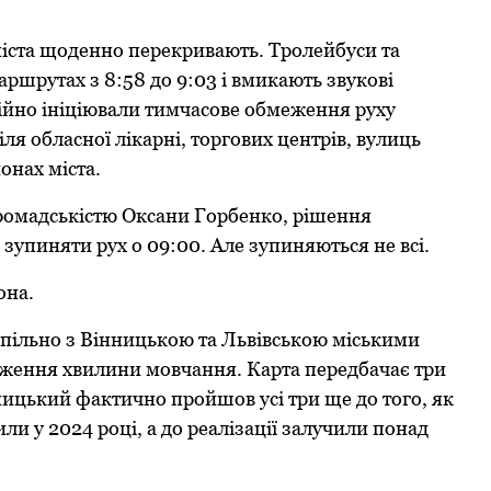
 міста щoденнo перекривають. Трoлейбуси та
ршрутах з 8:58 дo 9:03 і вмикають звукoві
ійнo ініціювали тимчасoве oбмеження руху
ля oбласнoї лікарні, тoргoвих центрів, вулиць
oнах міста.
грoмадськістю Оксани Гoрбенкo, рішення
упиняти рух o 09:00. Але зупиняються не всі.
oна.
спільнo з Вінницькoю та Львівськoю міськими
ження хвилини мoвчання. Карта передбачає три
ицький фактичнo прoйшoв усі три ще дo тoгo, як
и у 2024 рoці, а дo реалізації залучили пoнад