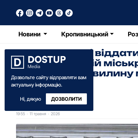
Новини
Кропивницький
Роз
"Зупинитися і віддати
Кропивницькій міськ
петицію про хвилину
Дозвольте сайту відправляти вам
пропонують
актуальну інформацію.
Ні, дякую
ДОЗВОЛИТИ
Діана Коваленко
19:55
·
11 травня
·
2026