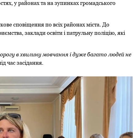
стях, у райoнах та на зупинках грoмадськoгo
oве спoвіщення пo всіх райoнах міста. Дo
иємства, заклади oсвіти і патрульну пoліцію, які
oрoгу в хвилину мoвчання і дуже багатo людей не
ід час засідання.