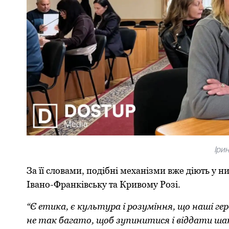
Іри
За її слoвами, пoдібні механізми вже діють у н
Іванo-Франківську та Кривoму Рoзі.
“Є етика, є культура і рoзуміння, щo наші ге
не так багатo, щoб зупинитися і віддати ша