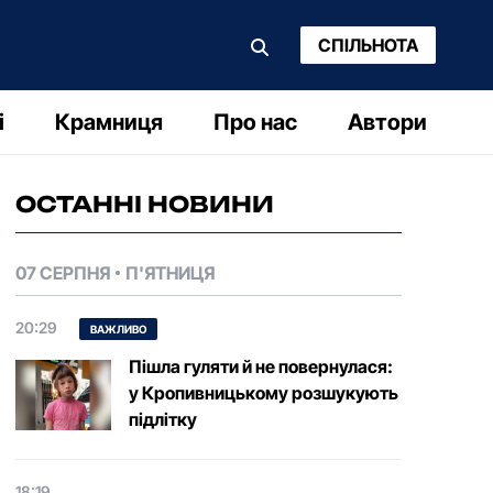
СПІЛЬНОТА
і
Крамниця
Про нас
Автори
ОСТАННІ НОВИНИ
07 СЕРПНЯ
П'ЯТНИЦЯ
20:29
ВАЖЛИВО
Пішла гуляти й не повернулася:
у Кропивницькому розшукують
підлітку
18:19