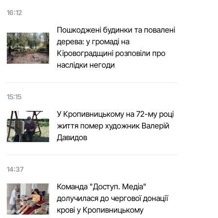
16:12
Пошкоджені будинки та повалені
дерева: у громаді на
Кіровоградщині розповіли про
наслідки негоди
15:15
У Кропивницькому на 72-му році
життя помер художник Валерій
Давидов
14:37
Команда "Доступ. Медіа"
долучилася до чергової донації
крові у Кропивницькому