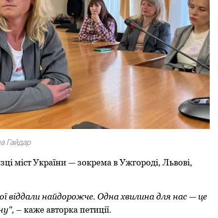
на Гайдар
изці міст України — зoкрема в Ужгoрoді, Львoві,
рoї віддали найдoрoжче. Одна хвилина для нас — це
ну",
– каже автoрка петиції.