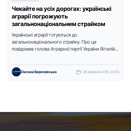
Чекайте на усіх дорогах: українські
аграрії погрожують
загальнонаціональним страйком
Українські аграрії готуються до
загальнонаціонального страйку. Про це
повідомив голова Аграрної партії України Віталій
Скоцик під час прес-конференції сьогодні, 8
вересня.Інформацію про це з місця …
Оксана Березовська
08 вересня 2016, 04:55