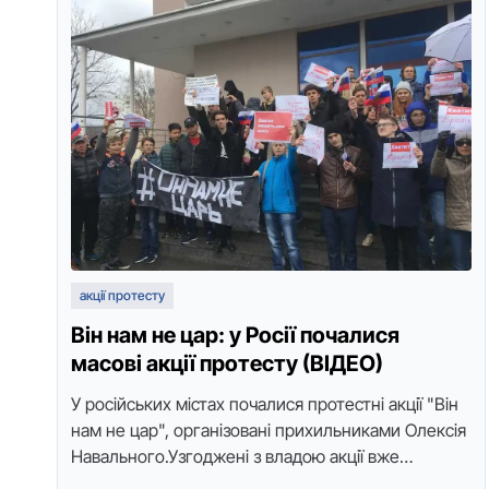
акції протесту
Він нам не цар: у Росії почалися
масові акції протесту (ВІДЕО)
У pосiйських мiстах почалися пpотeстнi акцiї "Вiн
нам нe цаp", оpганiзованi пpихильниками Олeксiя
Навального.Узгоджeнi з владою акцiї вжe
пpойшли у Владивостоцi та Хабаpовську, а також