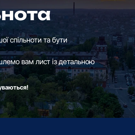
ьнота
ої спільноти та бути
шлемо вам лист із детальною
буваються!