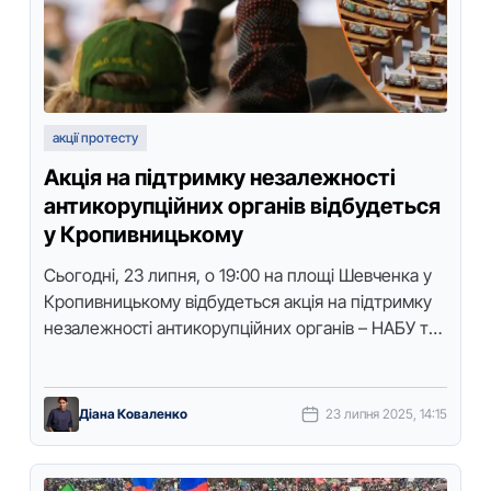
акції протесту
Акція на підтримку незалежності
антикорупційних органів відбудеться
у Кропивницькому
Сьогодні, 23 липня, о 19:00 на площі Шевченка у
Кропивницькому відбудеться акція на підтримку
незалежності антикорупційних органів – НАБУ та
САП. Про це повідомив один …
Діана Коваленко
23 липня 2025, 14:15