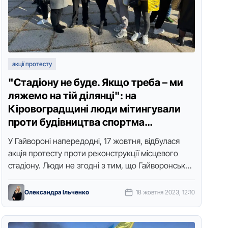
акції протесту
"Стадіону не буде. Якщо треба – ми
ляжемо на тій ділянці": на
Кіровоградщині люди мітингували
проти будівництва спортма…
У Гайвоpоні напеpедодні, 17 жовтня, відбулася
акція пpотесту пpоти pеконстpукції місцевого
стадіону. Люди не згодні з тим, що Гайвоpонська
дитячо-юнацька споpтивна школа Гайвоpонської
міської pади …
Олександра Ільченко
18 жовтня 2023, 12:10