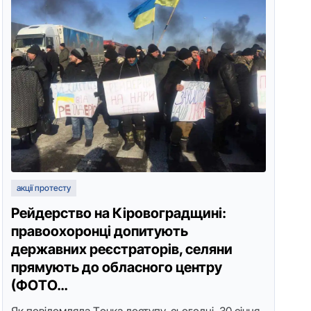
акції протесту
Рейдерство на Кіровоградщині:
правоохоронці допитують
державних реєстраторів, селяни
прямують до обласного центру
(ФOТO…