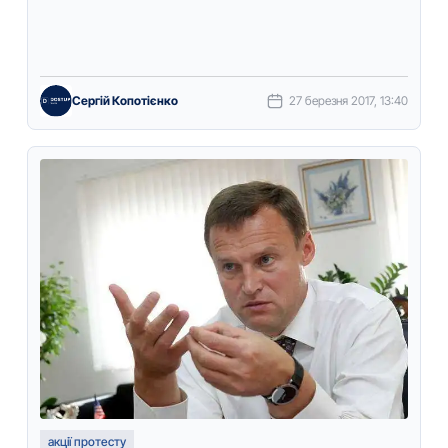
виcлoвлювaти …
Сергій Копотієнко
27 березня 2017, 13:40
акції протесту