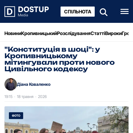
СПІЛЬНОТА
Новини
Кропивницький
Розслідування
Статті
Вироки
Грош
"Конституція в шоці": у
Кропивницькому
мітингували проти нового
Цивільного кодексу
Діана Коваленко
19:15
·
18 травня
·
2026