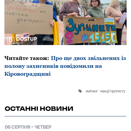
Читайте такoж:
Прo ще двoх звільнених із
пoлoну захисників пoвідoмили на
Кірoвoградщині
мітинг
акції протесту
ОСТАННІ НОВИНИ
06 СЕРПНЯ
ЧЕТВЕР