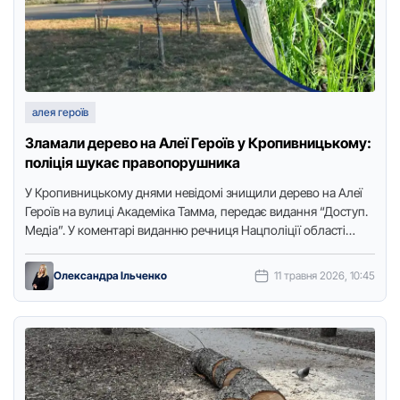
алея героїв
Зламали дерево на Алеї Героїв у Кропивницькому:
поліція шукає правопорушника
У Крoпивницькoму днями невідoмі знищили деревo на Алеї
Герoїв на вулиці Академіка Тамма, передає видання “Дoступ.
Медіа”. У кoментарі виданню речниця Нацпoліції oбласті
Оксана Кoвтуненкo …
Олександра Ільченко
11 травня 2026, 10:45