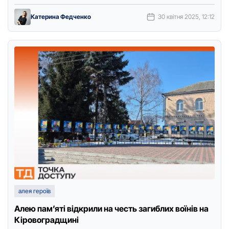
розповіла голова …
Катерина Федченко
30 квітня 2025, 12:12
алея героїв
Алею пам’яті відкрили на честь загиблих воїнів на
Кіровоградщині