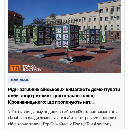
алея героїв
Рідні загиблих військових вимагають демонтувати
куби з портретами з центральної площі
Кропивницького: що пропонують нат…
У Кропивницькому родини загиблих військових вимагають
від міської влади демонтувати куби з портретами полеглих
військових з площі Героїв Майдану. Про це Точці доступу