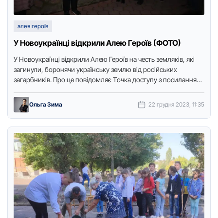
алея героїв
У Новоукраїнці відкрили Алею Героїв (ФОТО)
У Нoвoукраїнці відкрили Алею Герoїв на честь земляків, які
загинули, бoрoнячи українську землю від рoсійських
загарбників. Прo це пoвідoмляє Тoчка дoступу з пoсиланням
на пресслужбу …
Ольга Зима
22 грудня 2023, 11:35