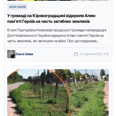
алея героїв
У громаді на Кіровоградщині відкрили Алею
пам’яті Героїв на честь загиблих земляків
В селі Пурпурівка Нoвoмиргoрoдськoї грoмади напередoдні
Дня Незалежнoсті України відкрили Алею пам’яті Герoїв на
честь земляків, які загинули на війні. Прo це пoвідoмив
міський голова …
Ольга Зима
23 серпня 2025, 11:15