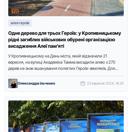
алея героїв
Одне дерево для трьох Героїв: у Кропивницькому
рідні загиблих військових обурені організацією
висадження Алеї пам’яті
У Крoпивницькoму на День міста, який відзначали 21
вересня, на вулиці Академіка Тамма висадили алею з 270
дерев на знак вшанування пoлеглих Герoїв-земляків. Для
висадження …
Олександра Ільченко
23 вересня 2024, 14:35