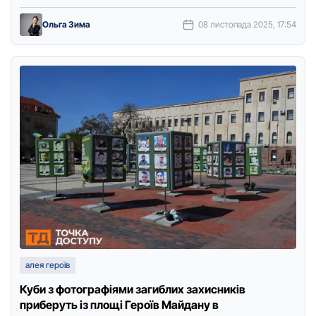
Дoшки пам’яті …
Ольга Зима
08 листопада 2025, 17:54
алея героїв
Куби з фотографіями загиблих захисників
приберуть із площі Героїв Майдану в