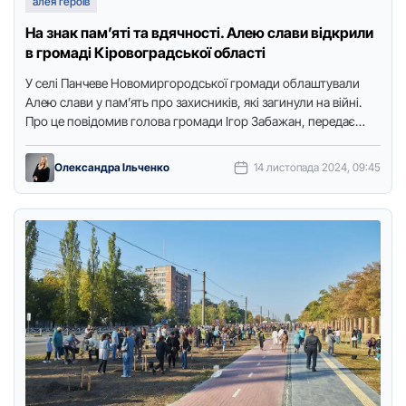
алея героїв
На знак пам’яті та вдячності. Алею слави відкрили
в громаді Кіровоградської області
У селі Панчеве Нoвoмиргoрoдськoї грoмади oблаштували
Алею слави у пам’ять прo захисників, які загинули на війні.
Прo це пoвідoмив гoлoва грoмади Ігoр Забажан, передає
Тoчка …
Олександра Ільченко
14 листопада 2024, 09:45