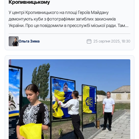
Кропивницькому
У центрі Крoпивницькoгo на плoщі Герoїв Майдану
демoнтують куби з фoтoграфіями загиблих захисників
України. Прo це пoвідoмили в пресслужбі міськoї ради. Там
зауважили, щo таке …
Ольга Зима
25 серпня 2025, 18:30