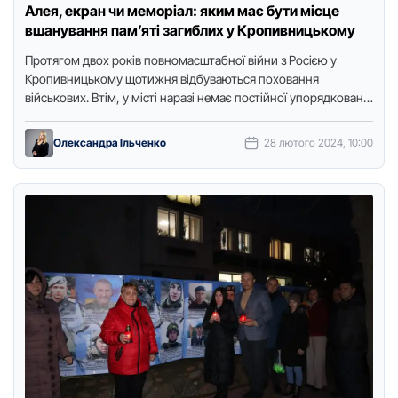
Алея, екран чи меморіал: яким має бути місце
вшанування пам’яті загиблих у Кропивницькому
Протягом двох років повномасштабної війни з Росією у
Кропивницькому щотижня відбуваються поховання
військових. Втім, у місті наразі немає постійної упорядкованої
локації для вшанування пам’яті воїнів, …
Олександра Ільченко
28 лютого 2024, 10:00