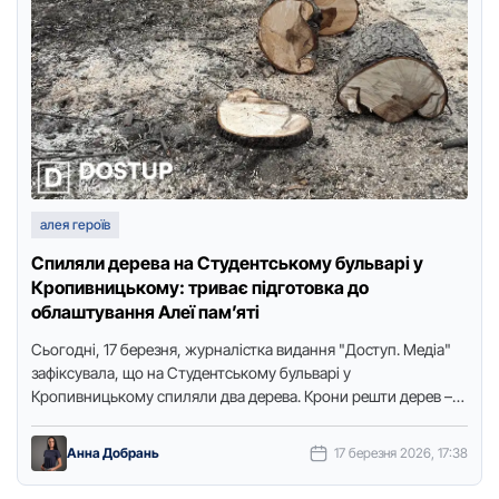
алея героїв
Спиляли дерева на Студентському бульварі у
Кропивницькому: триває підготовка до
облаштування Алеї пам’яті
Сьогодні, 17 березня, журналістка видання "Доступ. Медіа"
зафіксувала, що на Студентському бульварі у
Кропивницькому спиляли два дерева. Крони решти дерев –
обрізані. Як ми повідомляли …
Анна Добрань
17 березня 2026, 17:38