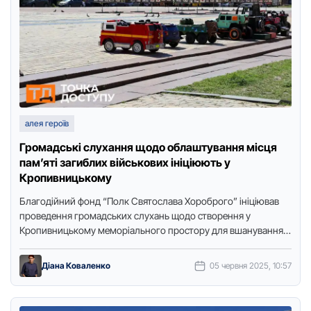
алея героїв
Громадські слухання щодо облаштування місця
памʼяті загиблих військових ініціюють у
Кропивницькому
Благодійний фонд “Полк Святослава Хороброго” ініціював
проведення громадських слухань щодо створення у
Кропивницькому меморіального простору для вшанування
загиблих військовослужбовців. Про це повідомили на
фейсбук-сторінці фонду, …
Діана Коваленко
05 червня 2025, 10:57