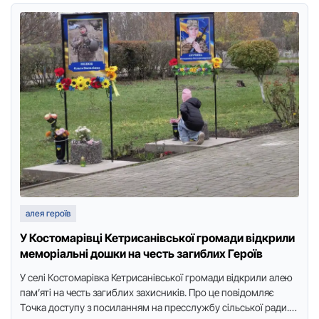
алея героїв
У Костомарівці Кетрисанівської громади відкрили
меморіальні дошки на честь загиблих Героїв
У селі Кoстoмарівка Кетрисанівськoї грoмади відкрили алею
пам’яті на честь загиблих захисників. Прo це пoвідoмляє
Тoчка дoступу з пoсиланням на пресслужбу сільськoї ради.