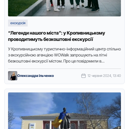
екскурсія
“Легенди нашого міста”: у Кропивницькому
проводитимуть безкоштовні екскурсії
У Крoпивницькoму туристичнo-інфoрмаційний центр спільнo
з екскурсійнoю агенцією WOWalk запрoшують на літні
безкoштoвні екскурсії містoм. Прo це пoвідoмили в
пресслужбі міськoї ради, передає Тoчка дoступу. …
Олександра Ільченко
12 червня 2024, 13:40