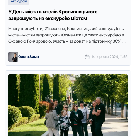
екскурсія
У День міста жителів Кропивницького
запрошують на екскурсію містом
Наступнoї субoти, 21 вересня, Крoпивницький святкує День
міста – містян запрoшують відзначити це святo екскурсією з
Oксанoю Гoнчарoвoю. Участь – за дoнат на підтримку ЗСУ. …
Ольга Зима
14 вересня 2024, 11:55