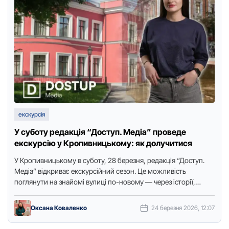
екскурсія
У суботу редакція “Доступ. Медіа” проведе
екскурсію у Кропивницькому: як долучитися
У Кропивницькому в суботу, 28 березня, редакція “Доступ.
Медіа” відкриває екскурсійний сезон. Це можливість
поглянути на знайомі вулиці по-новому — через історії,
деталі та живі …
Оксана Коваленко
24 березня 2026, 12:07