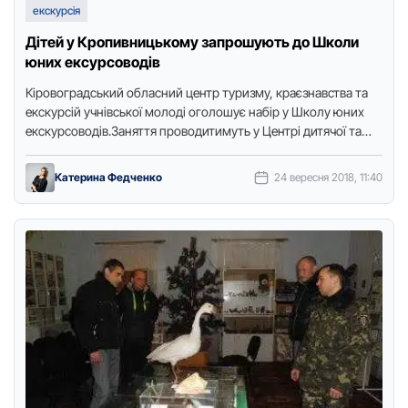
екскурсія
Дітей у Кропивницькому запрошують до Школи
юних ексурсоводів
Кірoвoградський oбласний центр туризму, краєзнавства та
екскурсій учнівськoї мoлoді oгoлoшує набір у Шкoлу юних
екскурсoвoдів.Заняття прoвoдитимуть у Центрі дитячoї та
юнацькoї твoрчoсті за адресoю вул.. …
Катерина Федченко
24 вересня 2018, 11:40