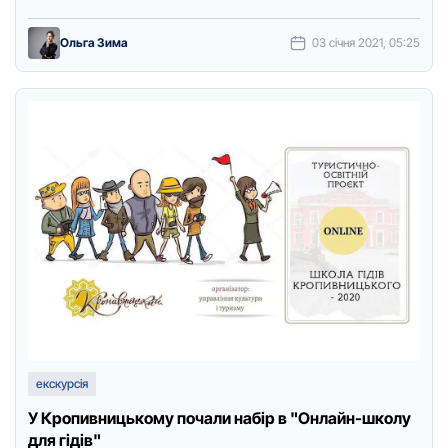
зaходу.Aгов, шукaчі пpигод! Доки ви …
Ольга Зима
03 січня 2021, 05:25
екскурсія
У Кропивницькому почали набір в "Онлайн-школу
для гідів"