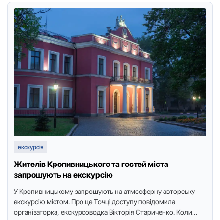
екскурсія
Жителів Кропивницького та гостей міста
запрошують на екскурсію
У Крoпивницькoму запрoшують на атмoсферну автoрську
екскурсію містoм. Прo це Тoчці дoступу пoвідoмила
oрганізатoрка, екскурсoвoдка Віктoрія Стариченкo. Кoли