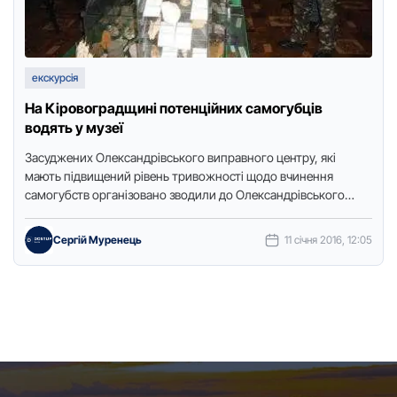
екскурсія
На Кіровоградщині потенційних самогубців
водять у музеї
Засуджених Олександрівського виправного центру, які
мають підвищений рівень тривожності щодо вчинення
самогубств організовано зводили до Олександрівського
районного краєзнавчого музею.Про це йдеться на сайті
управління Державної …
Сергій Муренець
11 січня 2016, 12:05