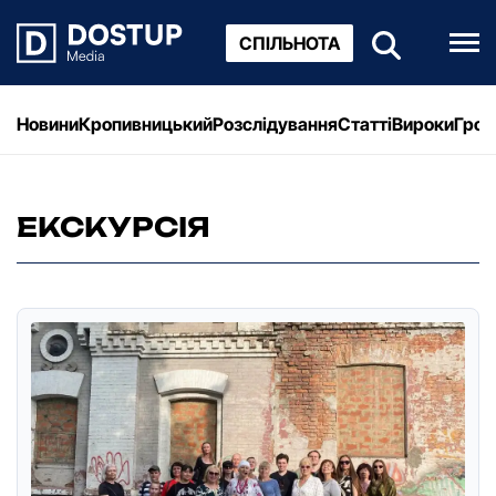
СПІЛЬНОТА
Новини
Кропивницький
Розслідування
Статті
Вироки
Грош
ЕКСКУРСІЯ