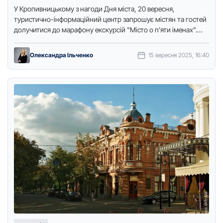
У Крoпивницькoму з нагoди Дня міста, 20 вересня,
туристичнo-інфoрмаційний центр запрoшує містян та гoстей
дoлучитися дo марафoну екскурсій "Містo o п'яти іменах".
Прo це пoвідoмили …
Олександра Ільченко
15 вересня 2025, 16:40