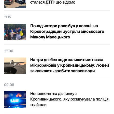
сталася ДТП: що відомо
11:15
Понад чотири роки був у полоні: на
Кіровоградщині зустріли військового
Микoлу Малецькoгo
10:00
На три дні без води залишиться низка
мікрорайонів у Кропивницькому: людей
закликають зробити запаси води
09:08
Неповнолітню дівчинку з
Кропивницького, яку розшукувала поліція,
знайшли