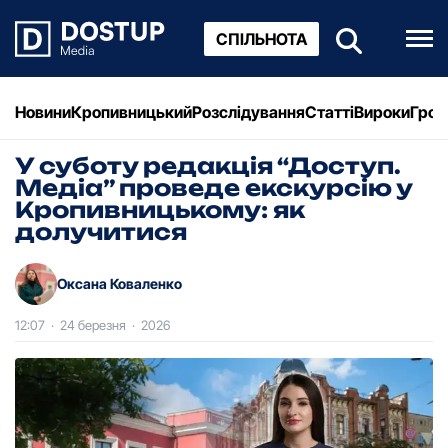
СПІЛЬНОТА
Новини
Кропивницький
Розслідування
Статті
Вироки
Грош
У суботу редакція “Доступ.
Медіа” проведе екскурсію у
Кропивницькому: як
долучитися
Оксана Коваленко
12:07
·
24 березня
·
2026