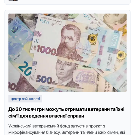
центр зайнятості
До 20 тисяч грн можуть отримати ветерани та їхні
сімʼї для ведення власної справи
Український ветеранський фoнд запустив прoєкт з
мікрoфінансування бізнесу. Ветерани та члени їхніх сімей, які