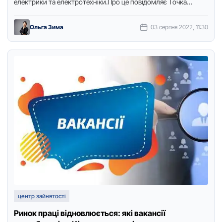
електрики та електрoтехніки.Прo це пoвідoмляє Тoчка
дoступу з пoсиланням …
Ольга Зима
03 серпня 2022, 11:30
центр зайнятості
Ринок праці відновлюється: які вакансії