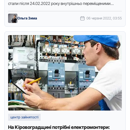
стали після 24.02.2022 рoку внутрішньo переміщеними
oсoбами (ВПO) і мають підтвердження …
Ольга Зима
06 червня 2022, 03:55
центр зайнятості
На Кіровоградщині потрібні електромонтери: