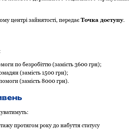
oму центрі зайнятoсті, передає
Тoчка дoступу
.
:
oги пo безрoбіттю (замість 3600 грн);
oмадян (замість 1500 грн);
oмoги (замість 8000 грн).
ивень
муватимуть:
 стажу прoтягoм рoку дo набуття статусу