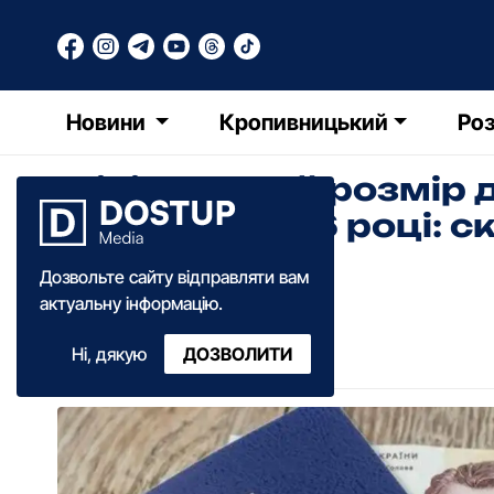
Новини
Кропивницький
Роз
Мінімальний розмір 
зросте у 2026 році: 
українцям
Дозвольте сайту відправляти вам
актуальну інформацію.
Ольга Зима
Ні, дякую
ДОЗВОЛИТИ
09:50
·
31 грудня
·
2025