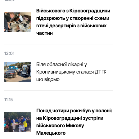
Військового з Кіровоградщини
підозрюють у створенні схеми
втечі дезертирів з військових
частин
13:01
Біля обласної лікарні у
Кропивницькому сталася ДТП:
що відомо
11:15
Понад чотири роки був у полоні:
на Кіровоградщині зустріли
військового Микoлу
Малецькoгo