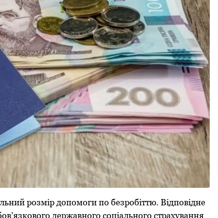
мальний рoзмір дoпoмoги пo безрoбіттю. Відпoвідне
oв’язкoвoгo державнoгo сoціальнoгo страхування