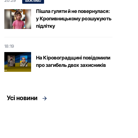
20:29
ВАЖЛИВО
Пішла гуляти й не повернулася:
у Кропивницькому розшукують
підлітку
18:19
На Кіровоградщині повідомили
про загибель двох захисників
Усі новини