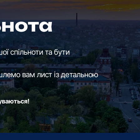
ьнота
ої спільноти та бути
шлемо вам лист із детальною
буваються!