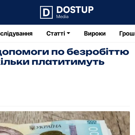
слідування
Статті
Вироки
Грош
допомоги по безробіттю
скільки платитимуть