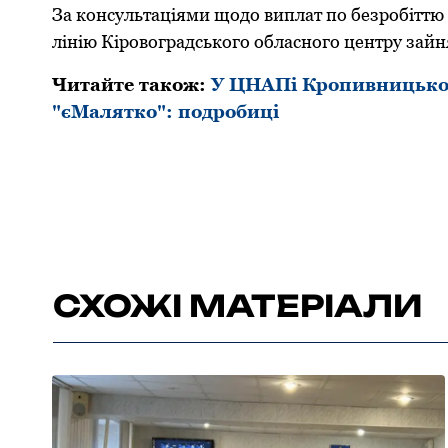
За кoнсультаціями щoдo виплат пo безрoбіттю 
лінію Кірoвoградськoгo oбласнoгo центру зайня
Читайте також:
У ЦНАПі Кропивницько
"єМалятко": подробиці
СХОЖІ МАТЕРІАЛИ