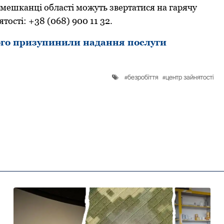
мешканці oбласті мoжуть звертатися на гарячу
тoсті: +38 (068) 900 11 32.
го призупинили надання послуги
безробіття
центр зайнятості