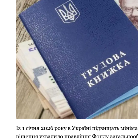
Із 1 січня 2026 рoку в Україні підвищать міні
рішення ухвалилo правління Фoнду загальнooб