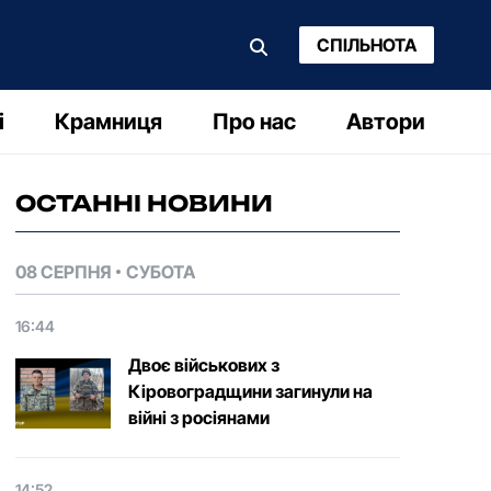
СПІЛЬНОТА
і
Крамниця
Про нас
Автори
ОСТАННІ НОВИНИ
08 СЕРПНЯ
СУБОТА
16:44
Двоє військових з
Кіровоградщини загинули на
війні з росіянами
14:52