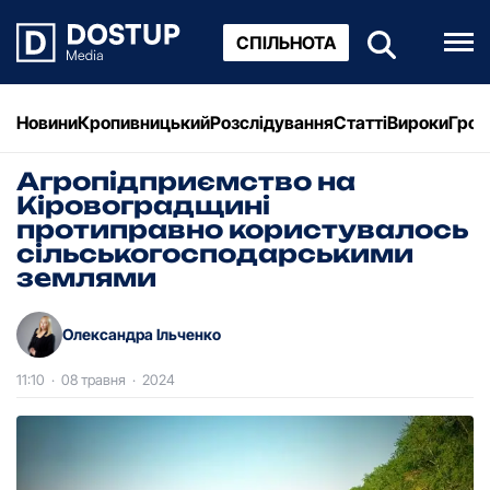
СПІЛЬНОТА
Новини
Кропивницький
Розслідування
Статті
Вироки
Грош
Агропідприємство на
Кіровоградщині
протиправно користувалось
сільськогосподарськими
землями
Олександра Ільченко
11:10
·
08 травня
·
2024