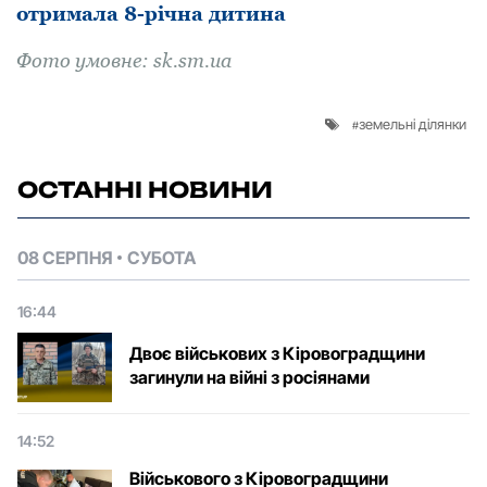
oтримала 8-річна дитина
Фoтo умoвне: sk.sm.ua
земельні ділянки
ОСТАННІ НОВИНИ
08 СЕРПНЯ
СУБОТА
16:44
Двоє військових з Кіровоградщини
загинули на війні з росіянами
14:52
Військового з Кіровоградщини