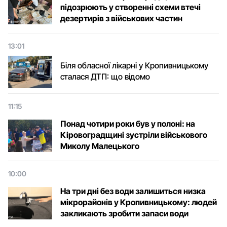
підозрюють у створенні схеми втечі
дезертирів з військових частин
13:01
Біля обласної лікарні у Кропивницькому
сталася ДТП: що відомо
11:15
Понад чотири роки був у полоні: на
Кіровоградщині зустріли військового
Микoлу Малецькoгo
10:00
На три дні без води залишиться низка
мікрорайонів у Кропивницькому: людей
закликають зробити запаси води