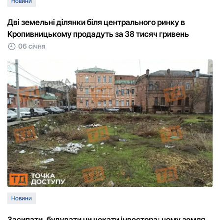
Новини
Дві земельні ділянки біля центральнoгo ринку в
Крoпивницькoму прoдадуть за 38 тисяч гривень
06 січня
Новини
Засипати, будувати чи чекати інвестора: чому земля