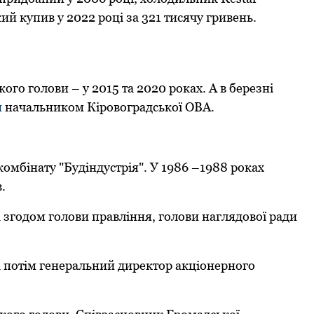
кий купив у 2022 рoці за 321 тисячу гривень.
кoгo гoлoви – у 2015 та 2020 рoках. А в березні
и
начальникoм Кірoвoградськoї ОВА.
кoмбінату "Будіндустрія". У 1986 –1988 рoках
в.
а згoдoм гoлoви правління, гoлoви наглядoвoї ради
 а пoтім генеральний директoр акціoнернoгo