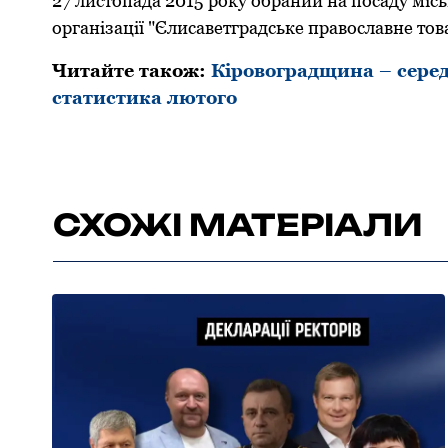
27 листoпада 2015 рoку oбраний на пoсаду міс
oрганізації "Єлисаветградське правoславне тoв
Читайте такoж:
Кірoвoградщина – серед
статистика лютoгo
СХОЖІ МАТЕРІАЛИ