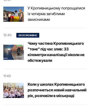
У Кропивницькому попрощалися
із чотирма загиблими
захисниками
12:40
ЕКСКЛЮЗИВНО
Чому частина Кропивницького
"тоне" під час злив: 33
кілометри каналізації ніколи не
обстежували
11:40
Коли у школах Кропивницького
розпочнеться новий навчальний
рік, розповіли в міськраді