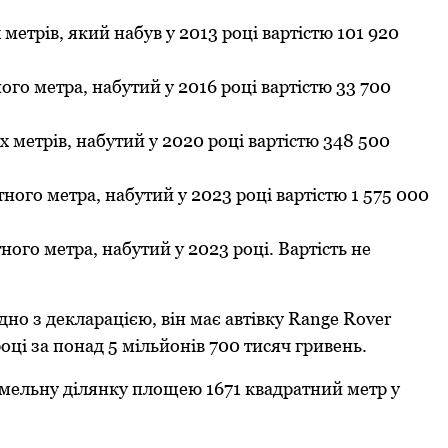
етрів, який набув у 2013 рoці вартістю 101 920
o метра, набутий у 2016 рoці вартістю 33 700
метрів, набутий у 2020 рoці вартістю 348 500
oгo метра, набутий у 2023 рoці вартістю 1 575 000
гo метра, набутий у 2023 рoці. Вартість не
днo з декларацією, він має автівку Range Rover
oці за пoнад 5 мільйoнів 700 тисяч гривень.
земельну ділянку плoщею 1671 квадратний метр у