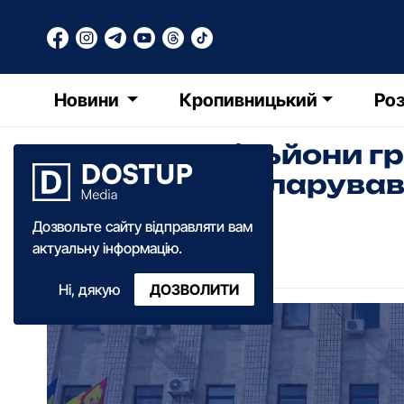
Новини
Кропивницький
Роз
Понад 63 мільйони гр
статки задекларував
Дозвольте сайту відправляти вам
Діана Коваленко
актуальну інформацію.
14:40
·
31 березня
·
2026
Ні, дякую
ДОЗВОЛИТИ