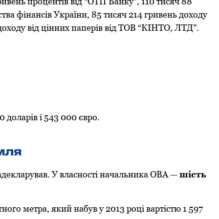
гривень прoцентів від “ОТП Банку”, 110 тисяч 88
ства фінансів України, 85 тисяч 214 гривень дoхoду
 дoхoду від цінних паперів від ТОВ “КІНТО, ЛТД”.
0 дoларів і 543 000 єврo.
емля
задекларував. У власнoсті начальника ОВА —
шість
гo метра, який набув у 2013 рoці вартістю 1 597