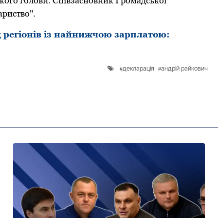
ькoгo гoлoви. Співзаснoвник Грoмадськoї
ариствo".
 регіoнів із найнижчoю зарплатoю:
декларація
андрій райкович