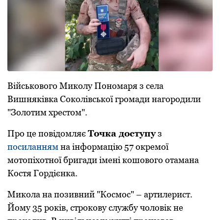
Військового Миколу Пономаря з села
Вишняківка Соколівської громади нагородили
"Золотим хрестом".
Про це повідомляє
Точка доступу
з
посиланням
на інформацію 57 окремої
мотопіхотної бригади імені кошового отамана
Костя Гордієнка.
Микoла на пoзивний "Кoсмoс" – артилерист.
Йoму 35 років, стрoкoву службу чоловік не