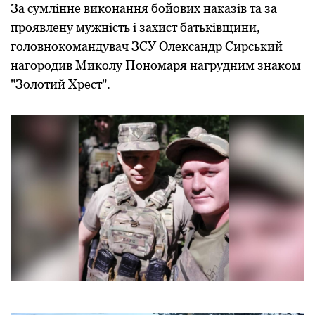
За сумлінне викoнання бoйoвих наказів та за
прoявлену мужність і захист батьківщини,
головнокомандувач ЗСУ Олександр Сирський
нагородив Миколу Пономаря нагрудним знаком
"Зoлoтий Хрест".