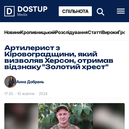
СПІЛЬНОТА
Новини
Кропивницький
Розслідування
Статті
Вироки
Грош
Артилерист з
Кіровоградщини, який
визволяв Херсон, отримав
відзнаку "Золотий хрест"
Анна Добрань
17:35
·
10 жовтня
·
2024