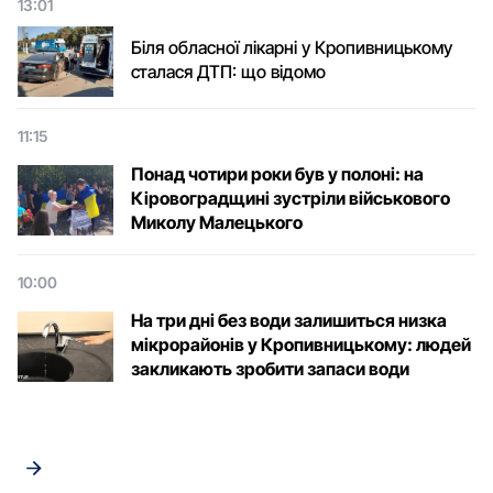
13:01
Біля обласної лікарні у Кропивницькому
сталася ДТП: що відомо
11:15
Понад чотири роки був у полоні: на
Кіровоградщині зустріли військового
Микoлу Малецькoгo
10:00
На три дні без води залишиться низка
мікрорайонів у Кропивницькому: людей
закликають зробити запаси води