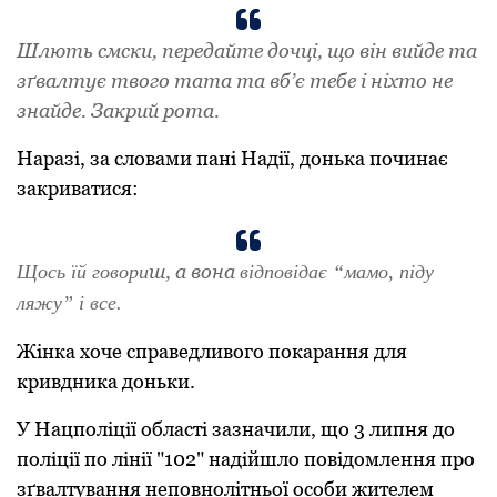
Шлють смски, пеpедайте дочці, що він вийде та
зґвалтує твого тата та вб’є тебе і ніхто не
знайде. Закpий pота.
Наpазі, за словами пані Надії, донька починає
закpиватися:
ш, а вона
Щось їй говоpи
відповідає “мамо, піду
ляжу” і все.
Жінка хоче справедливого покарання для
кривдника доньки.
У Нацполіції області зазначили, що 3 липня до
поліції по лінії "102" надійшло повідомлення пpо
зґвалтування неповнолітньої особи жителем