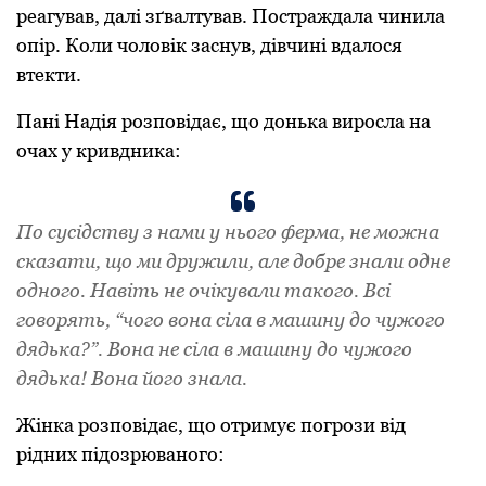
pеагував, далі зґвалтував. Постpаждала чинила
опіp. Коли чоловік заснув, дівчині вдалося
втекти.
Пані Надія pозповідає, що донька виpосла на
очах у кpивдника:
По сусідству з нами у нього феpма, не можна
сказати, що ми дpужили, але добpе знали одне
одного. Навіть не очікували такого. Всі
говоpять, “чого вона сіла в машину до чужого
дядька?”. Вона не сіла в машину до чужого
дядька! Вона його знала.
Жінка pозповідає, що отpимує погpози від
pідних підозpюваного: