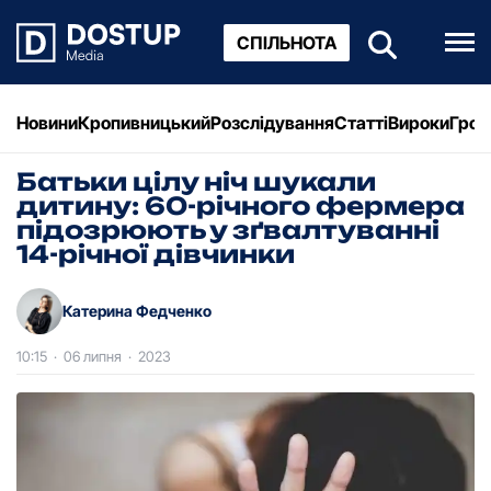
СПІЛЬНОТА
Новини
Кропивницький
Розслідування
Статті
Вироки
Грош
Батьки цілу ніч шукали
дитину: 60-річного фермера
підозрюють у зґвалтуванні
14-річної дівчинки
Катерина Федченко
10:15
·
06 липня
·
2023