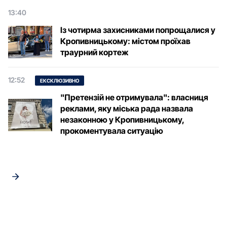
13:40
Із чотирма захисниками попрощалися у
Кропивницькому: містом проїхав
траурний кортеж
12:52
ЕКСКЛЮЗИВНО
"Претензій не отримувала": власниця
реклами, яку міська рада назвала
незаконною у Кропивницькому,
прокоментувала ситуацію