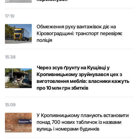
17:10
Обмеження руху вантажівок діє на
Кіровоградщині: транспорт перевіряє
поліція
15:38
Через зсув ґрунту на Кущівці у
Кропивницькому зруйнувався цех з
виготовлення меблів: власники кажуть
про 10 млн грн збитків
15:09
У Кропивницькому планують встановити
понад 700 нових табличок із назвами
вулиць і номерами будинків