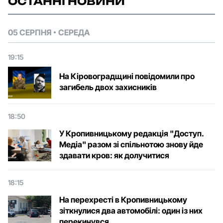
ОСТАННІ НОВИНИ
05 СЕРПНЯ
СЕРЕДА
19:15
На Кіровоградщині повідомили про
загибель двох захисників
18:50
У Кропивницькому редакція "Доступ.
Медіа" разом зі спільнотою знову йде
здавати кров: як долучитися
18:15
На перехресті в Кропивницькому
зіткнулися два автомобілі: один із них
перекинувся