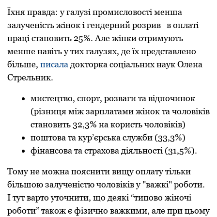
Їхня правда: у галузі промисловості менша
залученість жінок і гендерний розрив в оплаті
праці становить 25%. Але жінки отримують
менше навіть у тих галузях, де їх представлено
більше,
писала
докторка соціальних наук Олена
Стрельник.
мистецтво, спорт, розваги та відпочинок
(різниця між зарплатами жінок та чоловіків
становить 32,3% на користь чоловіків)
поштова та кур’єрська служби (33,3%)
фінансова та страхова діяльності (31,5%).
Тому не можна пояснити вищу оплату тільки
більшою залученістю чоловіків у "важкі" роботи.
І тут варто уточнити, що деякі “типово жіночі
роботи” також є фізично важкими, але при цьому