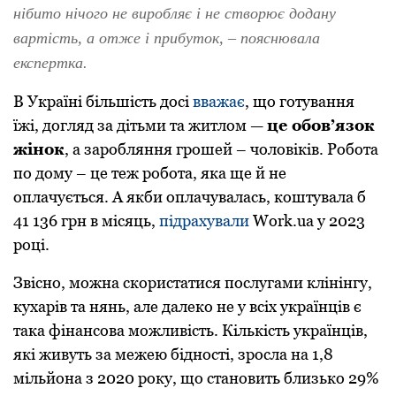
нібито нічого не виробляє і не створює додану
вартість, а отже і прибуток, – пояснювала
експертка.
В Україні більшість досі
вважає
, що готування
їжі, догляд за дітьми та житлом —
це обов’язок
жінок
, а заробляння грошей – чоловіків. Робота
по дому – це теж робота, яка ще й не
оплачується. А якби оплачувалась, коштувала б
41 136 грн в місяць,
підрахували
Work.ua у 2023
році.
Звісно, можна скористатися послугами клінінгу,
кухарів та нянь, але далеко не у всіх українців є
така фінансова можливість. Кількість українців,
які живуть за межею бідності, зросла на 1,8
мільйона з 2020 року, що становить близько 29%