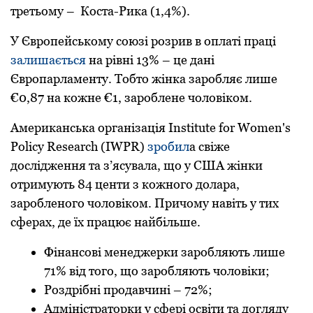
третьому – Коста-Рика (1,4%).
У Європейському союзі розрив в оплаті праці
залишається
на рівні 13% – це дані
Європарламенту. Тобто жінка заробляє лише
€0,87 на кожне €1, зароблене чоловіком.
Американська організація Institute for Women's
Policy Research (IWPR)
зробил
а свіже
дослідження та з’ясувала, що у США жінки
отримують 84 центи з кожного долара,
заробленого чоловіком. Причому навіть у тих
сферах, де їх працює найбільше.
Фінансові менеджерки заробляють лише
71% від того, що заробляють чоловіки;
Роздрібні продавчині – 72%;
Адміністраторки у сфері освіти та догляду