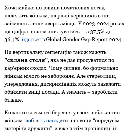
Хоча майже половина початкових посад
належить жінкам, на рівні керівників вони
займають лише чверть місць. У 2023-2024 роках
ця цифра почала знижуватись — з 37,5% до
36,4%,
йдеться
в Global Gender Gap Report 2024.
На вертикальну сегрегацію також кажуть
"скляна стеля"
, яка не дає просуватися по
кар’єрних сходах. Чому скляна, бо формально
жінкам нічого не забороняє. Але стереотипи,
упередження, дискримінація можуть заважати
обіймати вищі посади. А значить – заробляти
більше.
Кожного восьмого березня у своїх побажаннях
жінкам
люблять нагадати
, що вони “передусім
матері та дружини”, а вже потім працівниці й