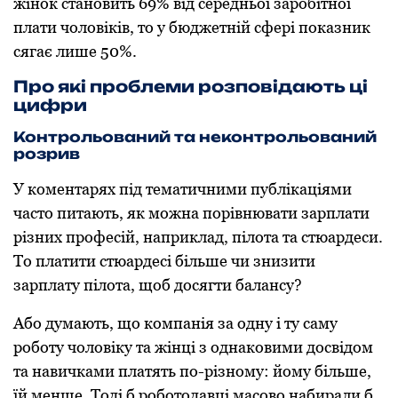
жінок становить 69% від середньої заробітної
плати чоловіків, то у бюджетній сфері показник
сягає лише 50%.
Про які проблеми розповідають ці
цифри
Контрольований та неконтрольований
розрив
У коментарях під тематичними публікаціями
часто питають, як можна порівнювати зарплати
різних професій, наприклад, пілота та стюардеси.
То платити стюардесі більше чи знизити
зарплату пілота, щоб досягти балансу?
Або думають, що компанія за одну і ту саму
роботу чоловіку та жінці з однаковими досвідом
та навичками платять по-різному: йому більше,
їй менше. Тоді б роботодавці масово набирали б