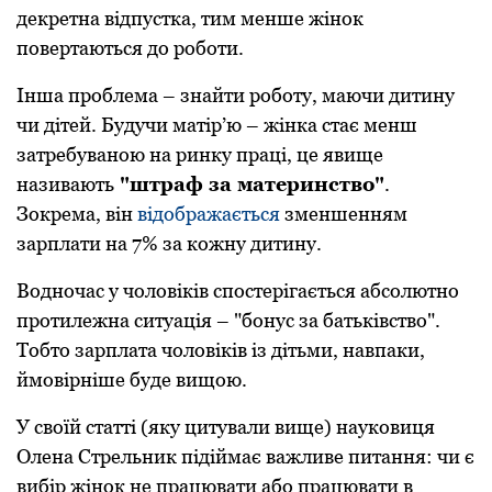
декретна відпустка, тим менше жінок
повертаються до роботи.
Інша проблема – знайти роботу, маючи дитину
чи дітей. Будучи матір’ю – жінка стає менш
затребуваною на ринку праці, це явище
називають
"штраф за материнство"
.
Зокрема, він
відображається
зменшенням
зарплати на 7% за кожну дитину.
Водночас у чоловіків спостерігається абсолютно
протилежна ситуація – "бонус за батьківство".
Тобто зарплата чоловіків із дітьми, навпаки,
ймовірніше буде вищою.
У своїй статті (яку цитували вище) науковиця
Олена Стрельник підіймає важливе питання: чи є
вибір жінок не працювати або працювати в