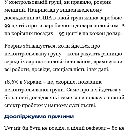
У контрольованій групі, як правило, розрив
менший. Наприклад у вищенаведеному
дослідженні в США в такій групі жінка заробляє
99 центів проти заробленого долара чоловіком. А
на керівних посадах – 95 центів на кожен долар.
Розрив збільшується, коли йдеться про
неконтрольовану групу – коли рахують різницю
середніх зарплат чоловіків та жінок, враховуючи
всі роботи, досвіди, спеціальність і так далі.
18,6% в Україні – це, скоріше, показник
неконтрольованої групи. Саме про неї йдеться у
більшості досліджень і саме вона показує повний
спектр проблем у нашому суспільстві.
Досліджуємо причини
Тут міг би бути не розділ, а цілий реферат – бо не