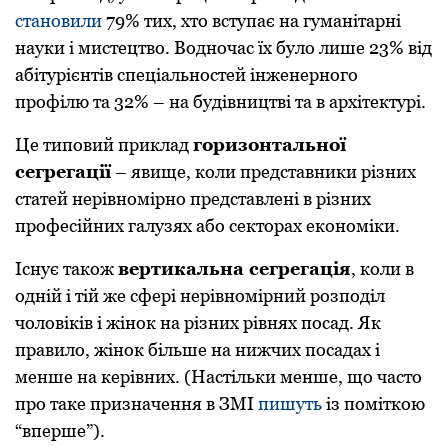
становили
79% тих, хто вступає на гуманітарні
науки і мистецтво. Водночас їх було лише 23% від
абітурієнтів спеціальностей інженерного
профілю та 32% – на будівництві та в архітектурі.
Це типовий приклад
горизонтальної
сегрегації
– явище, коли представники різних
статей нерівномірно представлені в різних
професійних галузях або секторах економіки.
Існує також
вертикальна сегрегація
, коли в
одній і тій же сфері нерівномірний розподіл
чоловіків і жінок на різних рівнях посад. Як
правило, жінок більше на нижчих посадах і
менше на керівних. (Настільки менше, що часто
про таке призначення в ЗМІ
пишуть
із поміткою
“вперше”).