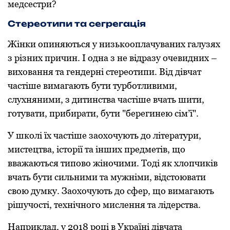
медсестри?
Стереотипи та сегрегація
Жінки опиняються у низькооплачуваних галузях
з різних причин. І одна з не відразу очевидних –
виховання та гендерні стереотипи. Від дівчат
частіше вимагають бути турботливими,
слухняними, з дитинства частіше вчать шити,
готувати, прибирати, бути "берегинею сім’ї".
У школі їх частіше заохочують до літератури,
мистецтва, історії та інших предметів, що
вважаються типово жіночими. Тоді як хлопчиків
вчать бути сильними та мужніми, відстоювати
свою думку. Заохочують до сфер, що вимагають
рішучості, технічного мислення та лідерства.
Наприклад, у 2018 році в Україні дівчата