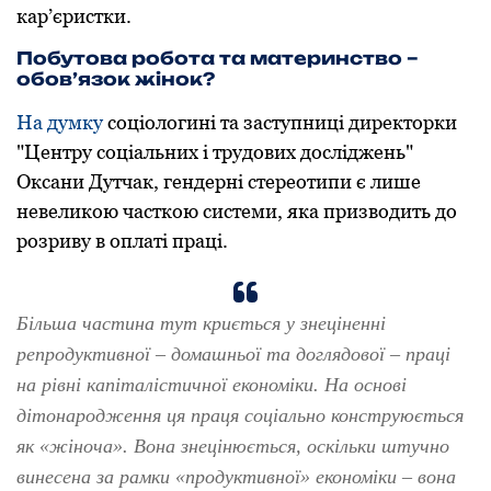
кар’єристки.
Побутова робота та материнство –
обов’язок жінок?
На думку
соціологині та заступниці директорки
"Центру соціальних і трудових досліджень"
Оксани Дутчак, гендерні стереотипи є лише
невеликою часткою системи, яка призводить до
розриву в оплаті праці.
Більша частина тут криється у знеціненні
репродуктивної – домашньої та доглядової – праці
на рівні капіталістичної економіки. На основі
дітонародження ця праця соціально конструюється
як «жіноча». Вона знецінюється, оскільки штучно
винесена за рамки «продуктивної» економіки – вона