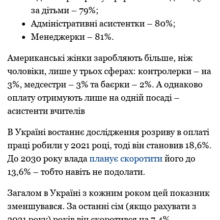
за дітьми – 79%;
Адміністративні асистентки – 80%;
Менеджерки – 81%.
Американські жінки заробляють більше, ніж
чоловіки, лише у трьох сферах: контролерки – на
3%, медсестри – 3% та баєрки – 2%. А однаково
оплату отримують лише на одній посаді –
асистенти вчителів
В Україні востаннє дослідження розриву в оплаті
праці робили у 2021 році, тоді він становив 18,6%.
До 2030 року влада
планує скоротити
його до
13,6% – тобто навіть не подолати.
Загалом в Україні з кожним роком цей показник
зменшувався. За останні сім (якщо рахувати з
2021 року) років він скоротився на 7,4%.