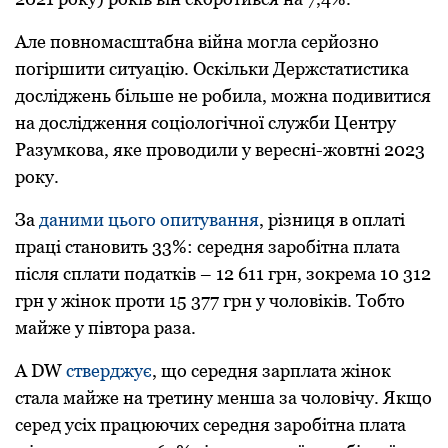
Але повномасштабна війна могла серйозно
погіршити ситуацію. Оскільки Держстатистика
досліджень більше не робила, можна подивитися
на дослідження соціологічної служби Центру
Разумкова, яке проводили у вересні-жовтні 2023
року.
За
даними цього опитування
, різниця в оплаті
праці становить 33%: середня заробітна плата
після сплати податків – 12 611 грн, зокрема 10 312
грн у жінок проти 15 377 грн у чоловіків. Тобто
майже у півтора раза.
А DW
стверджує
, що середня зарплата жінок
стала майже на третину менша за чоловічу. Якщо
серед усіх працюючих середня заробітна плата