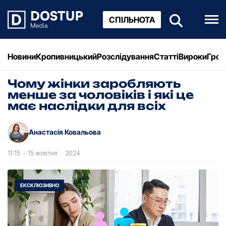
СПІЛЬНОТА
Новини
Кропивницький
Розслідування
Статті
Вироки
Грош
Чому жінки заробляють
менше за чоловіків і які це
має наслідки для всіх
Анастасія Ковальова
11:15
·
15 жовтня
·
2024