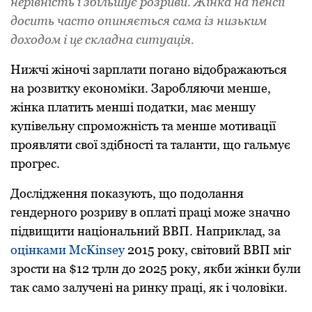
нерівність і збільшує розриви. Жінка на пенсії
досить часто опиняється сама із низьким
доходом і це складна ситуація.
Нижчі жіночі зарплати погано відображаються
на розвитку економіки. Заробляючи менше,
жінка платить менші податки, має меншу
купівельну спроможність та менше мотивації
проявляти свої здібності та таланти, що гальмує
прогрес.
Дослідження показують, що подолання
гендерного розриву в оплаті праці може значно
підвищити національний ВВП. Наприклад, за
оцінками McKinsey
2015 року, світовий ВВП міг
зрости на $12 трлн до 2025 року, якби жінки були
так само залучені на ринку праці, як і чоловіки.