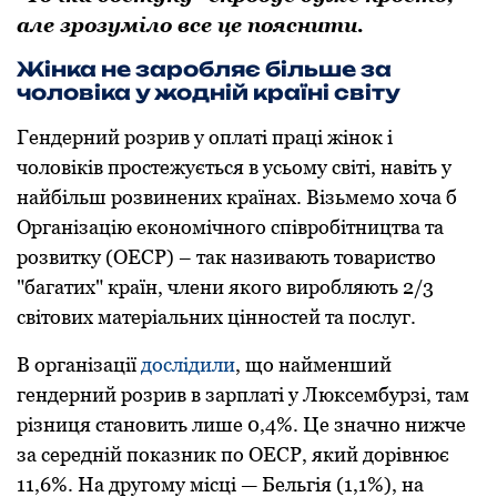
але зрозуміло все це пояснити.
Жінка не заробляє більше за
чоловіка у жодній країні світу
Гендерний розрив у оплаті праці жінок і
чоловіків простежується в усьому світі, навіть у
найбільш розвинених країнах. Візьмемо хоча б
Організацію економічного співробітництва та
розвитку (ОЕСР) – так називають товариство
"багатих" країн, члени якого виробляють 2/3
світових матеріальних цінностей та послуг.
В організації
дослідили
, що найменший
гендерний розрив в зарплаті у Люксембурзі, там
різниця становить лише 0,4%. Це значно нижче
за середній показник по ОЕСР, який дорівнює
11,6%. На другому місці — Бельгія (1,1%), на