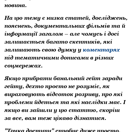
новина.
На цю тему є низка статей, досліджень,
пояснень, документальних фільмів та й
інформації загалом – але чомусь і досі
залишається багато скептиків, які
залишають свою думку у
коментарях
під тематичними дописами в різних
соцмережах.
Якщо прибрати банальний гейт заради
гейту, дехто просто не розуміє, як
вираховують відсоток розриву, про які
проблеми йдеться та які наслідки має. І
якщо ви зайшли у цю статтю, скоріш
за все, вам теж цікаво дізнатися.
"Точка доступу" спробує дуже просто,