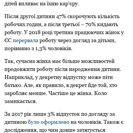
дітей впливає на їхню кар’єру.
Після другої дитини 47% скорочують кількість
робочих годин, а після третьої – 70% кидають
роботу. У 2018 році третина працюючих жінок у
ЄС
перервала
роботу через догляд за дітьми,
порівняно з 1,3% чоловіків.
Так, сучасна жінка має більше можливостей
продовжити роботу після народження дитини.
Наприклад, у декретну відпустку може піти
батько. Але, як правило, в декрет йде той, хто
заробляє менше. Частіше це жінка. Коло
замикається.
За 2017 рік лише 3% відпусток по догляду за
дитиною
було оформлено
на чоловіків. Також є
дослідження, що чим довше затягується