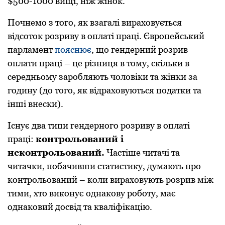
$500-1000 вищі, ніж жінок.
Почнемо з того, як взагалі вираховується
відсоток розриву в оплаті праці. Європейський
парламент
пояснює
, що гендерний розрив
оплати праці – це різниця в тому, скільки в
середньому заробляють чоловіки та жінки за
годину (до того, як відраховуються податки та
інші внески).
Існує два типи гендерного розриву в оплаті
праці:
контрольований і
неконтрольований.
Частіше читачі та
читачки, побачивши статистику, думають про
контрольований – коли вираховують розрив між
тими, хто виконує однакову роботу, має
однаковий досвід та кваліфікацію.