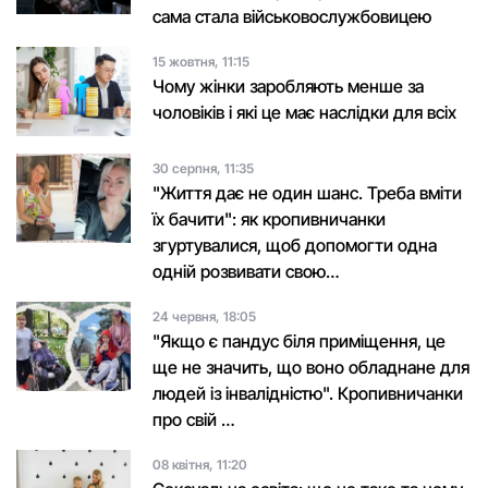
сама стала військовослужбовицею
15 жовтня, 11:15
Чому жінки заробляють менше за
чоловіків і які це має наслідки для всіх
30 серпня, 11:35
"Життя дає не один шанс. Треба вміти
їх бачити": як кропивничанки
згуртувалися, щоб допомогти одна
одній розвивати свою…
24 червня, 18:05
"Якщо є пандус біля приміщення, це
ще не значить, що воно обладнане для
людей із інвалідністю". Кропивничанки
про свій …
08 квітня, 11:20