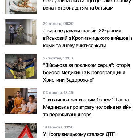
Сексуальна освіта: що це таке та чому
вона потрібна дітям та батькам
20 лютого, 09:30
Лікарі не давали шансів. 22-річний
військовий з Кропивницького вийшов із
коми та знову вчиться жити
27 жовтня, 10:00
"Військова за покликом серця": історія
бойової медикині з Кіровоградщини
Христини Задорожної
03 жовтня, 18:45
"Ти вчишся жити з цим болем": Ганна
Мединська про втрату чоловіка на війні
та переживання горя
18 вересня, 13:20
У Кропивницькому сталася ДТП: