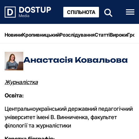
СПІЛЬНОТА
Новини
Кропивницький
Розслідування
Статті
Вироки
Грош
Анастасія Ковальова
Журналістка
Освіта:
Центральноукраїнський державний педагогічний
університет імені В. Винниченка, факультет
філології та журналістики
Коротка біографія: