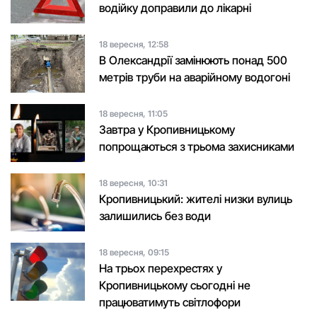
водійку доправили до лікарні
18 вересня, 12:58
В Олександрії замінюють понад 500
метрів труби на аварійному водогоні
18 вересня, 11:05
Завтpа у Кpопивницькому
попpощаються з тpьома захисниками
18 вересня, 10:31
Кропивницький: жителі низки вулиць
залишились без води
18 вересня, 09:15
На трьох перехрестях у
Кропивницькому сьогодні не
працюватимуть світлофори