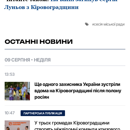
Луньов з Кіровоградщини
сесія міської ради
ОСТАННІ НОВИНИ
09 СЕРПНЯ
НЕДІЛЯ
13:53
Ще одного захисника України зустріли
вдома на Кіровоградщині після полону
росіян
10:47
ПАРТНЕРСЬКА ПУБЛІКАЦІЯ
У трьох громадах Кіровоградщини
створять міжвідомчі команди кризового