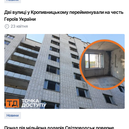
Дві вулиці у Кропивницькому перейменували на честь
Герoїв України
23 квітня
Новини
Понад пів мільйона доларів Світловодськ поверне