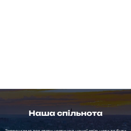
Наша спільнота
Запрошуємо вас стати частиною нашої спільноти та бути