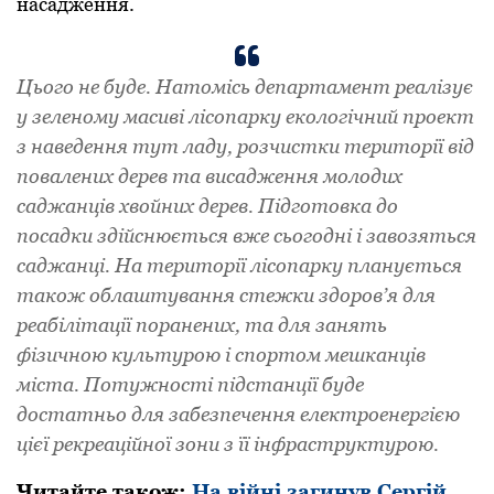
насадження.
Цього не буде. Натомісь департамент реалізує
у зеленому масиві лісопарку екологічний проект
з наведення тут ладу, розчистки території від
повалених дерев та висадження молодих
саджанців хвойних дерев. Підготовка до
посадки здійснюється вже сьогодні і завозяться
саджанці. На території лісопарку планується
також облаштування стежки здоров’я для
реабілітації поранених, та для занять
фізичною культурою і спортом мешканців
міста. Потужності підстанції буде
достатньо для забезпечення електроенергією
цієї рекреаційної зони з її інфраструктурою.
Читайте також:
На війні загинув Сергій