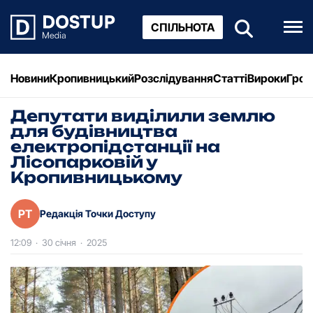
СПІЛЬНОТА
Новини
Кропивницький
Розслідування
Статті
Вироки
Грош
Депутати виділили землю
для будівництва
електропідстанції на
Лісопарковій у
Кропивницькому
РТ
Редакція Точки Доступу
12:09
·
30 січня
·
2025