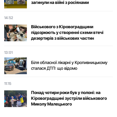
загинули на війні з росіянами
14:52
Військового з Кіровоградщини
підозрюють у створенні схеми втечі
дезертирів з військових частин
13:01
Біля обласної лікарні у Кропивницькому
сталася ДТП: що відомо
11:15
Понад чотири роки був у полоні: на
Кіровоградщині зустріли військового
Микoлу Малецькoгo