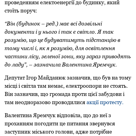
проведенням електоенергії до будинку, який
стоїть поруч:
“Він (будинок – ред.) має всі дозвільні
документи і у нього і так є світло. Я так
розумію, що це будуватимуть підстанцію в
тому числі і, як я розумію, для освітлення
частини лісу, зеленої зони, яку зараз приводять
до ладу”, – зазначила Валентина Яремчук.
Депутат Ігор Майданюк зазначив, що був на тому
місці і світла там немає, електроопори не стоять.
Він зазначив, що громада проти цієї забудови і
там неодноразово проводилися
акції протесту.
Валентина Яремчук відповіла, що до неї з
проханням погодити це питання звернувся
заступник міського голови, адже потрібне