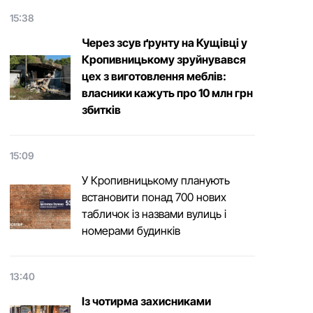
15:38
Через зсув ґрунту на Кущівці у
Кропивницькому зруйнувався
цех з виготовлення меблів:
власники кажуть про 10 млн грн
збитків
15:09
У Кропивницькому планують
встановити понад 700 нових
табличок із назвами вулиць і
номерами будинків
13:40
Із чотирма захисниками