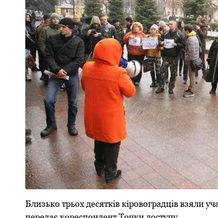
Близько трьох десятків кіровоградців взяли уч
передає кореспондент Точки доступу.