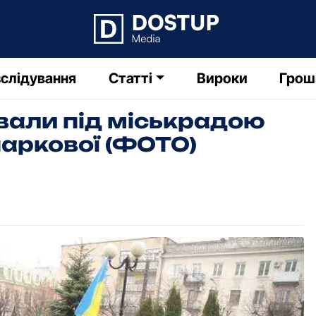
слідування
Статті
Вироки
Грош
вали під міськрадою
паркової (ФОТО)