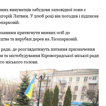
вних винуватців забудови заповідної зони є
горій Литвин. У 2008 році він погодив і підписав
опарковій.
оханням притягнути винних осіб до
цтва та вирубки дерев на Лісопарковій.
ї ради, де розглядатимуть питання призначення
 та містобудування Кіровоградської міської ради
го міського голови.