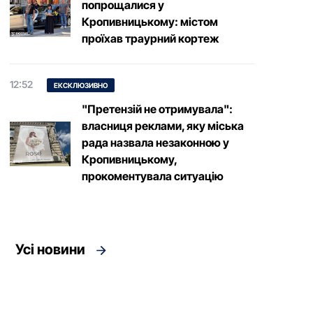
попрощалися у
Кропивницькому: містом
проїхав траурний кортеж
12:52
ЕКСКЛЮЗИВНО
"Претензій не отримувала":
власниця реклами, яку міська
рада назвала незаконною у
Кропивницькому,
прокоментувала ситуацію
Усі новини