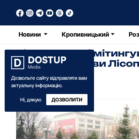
Новини
Кропивницький
Роз
Кіровоградці мітингу
проти забудови Лісо
Дозвольте сайту відправляти вам
КФ
Катерина Федченко
актуальну інформацію.
06:22
·
27 січня
·
2015
Ні, дякую
ДОЗВОЛИТИ