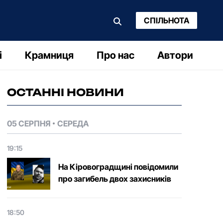
СПІЛЬНОТА
і
Крамниця
Про нас
Автори
ОСТАННІ НОВИНИ
05 СЕРПНЯ
СЕРЕДА
19:15
На Кіровоградщині повідомили
про загибель двох захисників
18:50