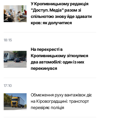
У Кропивницькому редакція
"Доступ. Медіа" разом зі
спільнотою знову йде здавати
кров: як долучитися
18:15
На перехресті в
Кропивницькому зіткнулися
два автомобілі: один із них
перекинувся
17:10
Обмеження руху вантажівок діє
на Кіровоградщині: транспорт
перевіряє поліція